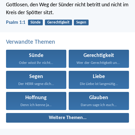
Gottlosen,
den Weg der Sünder nicht betritt
und nicht im
Kreis der Spötter sitzt.
Psalm 1:1
Sünde
Gerechtigkeit
Segen
Verwandte Themen
Sünde
Gerechtigkeit
Oder wisst ihr nicht...
Wer der Gerechtigkeit und...
Segen
Liebe
Der HERR segne dich...
Die Liebe ist langmütig...
Hoffnung
Glauben
Denn ich kenne ja...
Darum sage ich euch...
Weitere Themen...