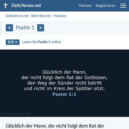
DailyVerses.net
Themen
Registrieren
DailyVerses.net
›
Bibel Bücher
›
Psalmen
Psalm 1
Lesen Sie
Psalm 1
online
ELB
Glücklich der Mann,
der nicht folgt dem Rat der