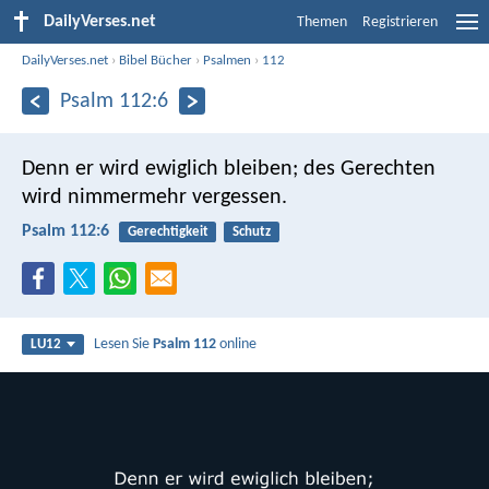
DailyVerses.net
Themen
Registrieren
DailyVerses.net
›
Bibel Bücher
›
Psalmen
›
112
Psalm 112:6
Denn er wird ewiglich bleiben;
des Gerechten
wird nimmermehr vergessen.
Psalm 112:6
Gerechtigkeit
Schutz
Lesen Sie
Psalm 112
online
LU12