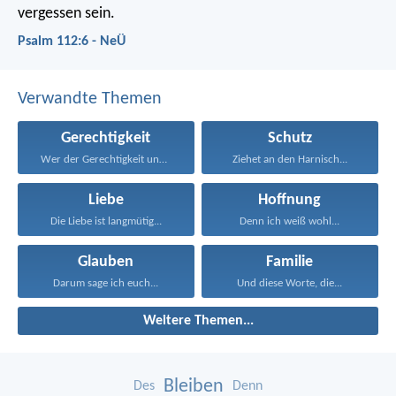
vergessen sein.
Psalm 112:6 - NeÜ
Verwandte Themen
Gerechtigkeit
Schutz
Wer der Gerechtigkeit und...
Ziehet an den Harnisch...
Liebe
Hoffnung
Die Liebe ist langmütig...
Denn ich weiß wohl...
Glauben
Familie
Darum sage ich euch...
Und diese Worte, die...
Weitere Themen...
Bleiben
Des
Denn