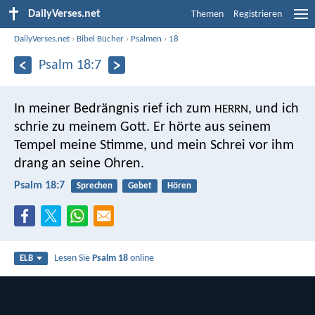
DailyVerses.net
Themen
Registrieren
DailyVerses.net
›
Bibel Bücher
›
Psalmen
›
18
Psalm 18:7
In meiner Bedrängnis rief ich zum
,
und ich
HERRN
schrie zu meinem Gott.
Er hörte aus seinem
Tempel meine Stimme,
und mein Schrei vor ihm
drang an seine Ohren.
Psalm 18:7
Sprechen
Gebet
Hören
Lesen Sie
Psalm 18
online
ELB