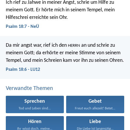
Ich rief zu Jahwe in meiner Angst,
schrie um Hilfe zu
meinem Gott.
Er hörte mich in seinem Tempel,
mein
Hilfeschrei erreichte sein Ohr.
Psalm 18:7 - NeÜ
Da mir angst war, rief ich den
an
und schrie zu
HERRN
meinem Gott;
da erhörte er meine Stimme von seinem
Tempel,
und mein Schreien kam vor ihn zu seinen Ohren.
Psalm 18:6 - LU12
Verwandte Themen
Sprechen
Gebet
Tod und Leben sind...
Freut euch allezeit! Betet...
Hören
Liebe
Ihr wisst doch, meine...
Die Liebe ist langmütig...