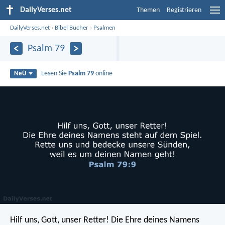
DailyVerses.net
Themen
Registrieren
DailyVerses.net
›
Bibel Bücher
›
Psalmen
Psalm 79
Lesen Sie
Psalm 79
online
NeÜ
Hilf uns, Gott, unser Retter!
Die Ehre deines Namens