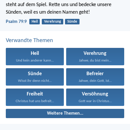
steht auf dem Spiel.
Rette uns und bedecke unsere
Sünden,
weil es um deinen Namen geht!
Psalm 79:9
Heil
Verehrung
Sünde
Verwandte Themen
Heil
Verehrung
Und kein anderer kann...
Jahwe, du bist mein...
Sünde
Befreier
Wisst ihr denn nicht...
Jahwe, dein Gott, ist...
Freiheit
Versöhnung
Christus hat uns befreit...
Gott war in Christus...
Weitere Themen...