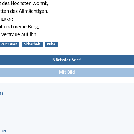
z des Höchsten wohnt,
atten des Allmächtigen.
:
HERRN
t und meine Burg,
 vertraue auf ihn!
Vertrauen
Sicherheit
Ruhe
Nächster Vers!
Mit Bild
n
cher