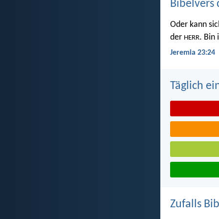
Bibelvers 
Oder kann sic
der
. Bin
HERR
Jeremia 23:24
Täglich ei
Zufalls Bi