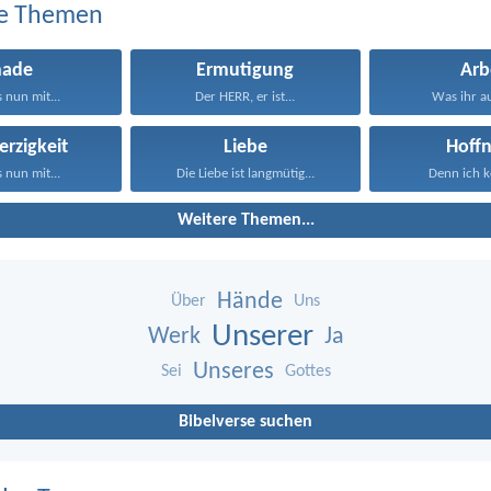
e Themen
nade
Ermutigung
Arb
s nun mit...
Der HERR, er ist...
Was ihr au
rzigkeit
Liebe
Hoff
s nun mit...
Die Liebe ist langmütig...
Denn ich ke
Weitere Themen...
Hände
Über
Uns
Unserer
Werk
Ja
Unseres
Sei
Gottes
Bibelverse suchen