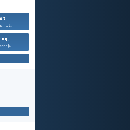
eit
ch tut...
nung
nne ja...