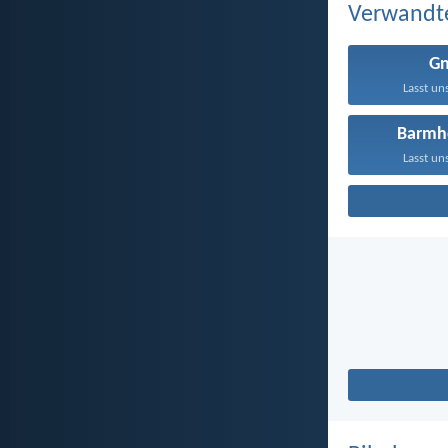
Verwandt
G
Lasst un
Barmhe
Lasst un