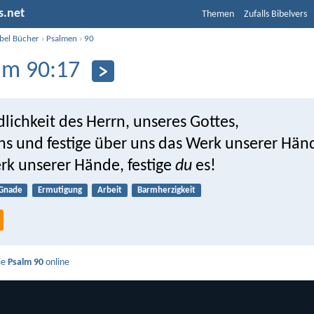
s.net
Themen
Zufalls Bibelvers
ibel Bücher
›
Psalmen
›
90
lm 90:17
lichkeit des Herrn, unseres Gottes,
uns und festige über uns das Werk unserer Hän
rk unserer Hände, festige
du
es!
Gnade
Ermutigung
Arbeit
Barmherzigkeit
ie
Psalm 90
online