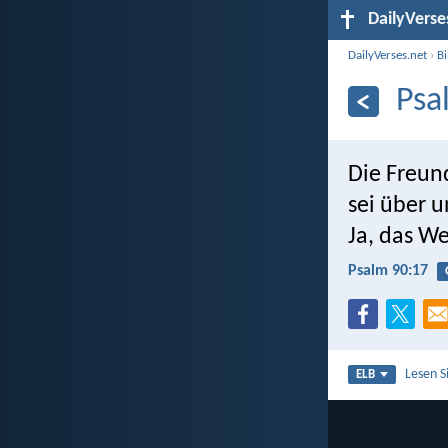
DailyVerse
DailyVerses.net
›
B
Psa
Die Freund
sei über 
Ja, das We
Psalm 90:17
Lesen S
ELB