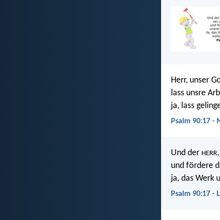
Herr, unser Go
lass unsre Arb
ja, lass gelin
Psalm 90:17 -
Und der
HERR
und fördere d
ja, das Werk 
Psalm 90:17 - 