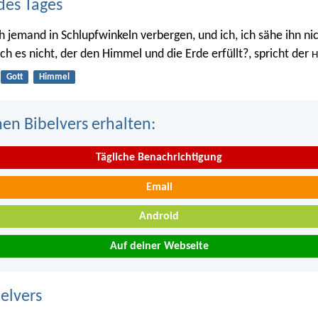
des Tages
h jemand in Schlupfwinkeln verbergen, und ich, ich sähe ihn nic
 ich es nicht, der den Himmel und die Erde erfüllt?, spricht der
H
Gott
Himmel
nen Bibelvers erhalten:
Tägliche Benachrichtigung
Email
Android
Auf deiner Webseite
belvers