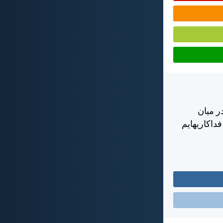
ر ميان
داكاريهايم