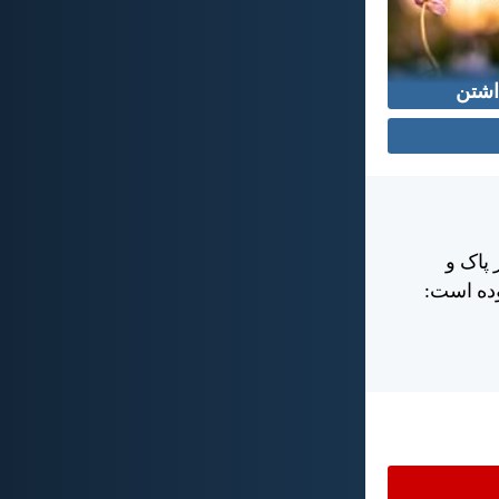
اشتن
 پاک و
وده است: