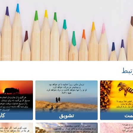
تبط
مت
تشویق
کار