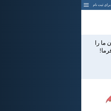
برای ثبت نام
 ما را
رما!