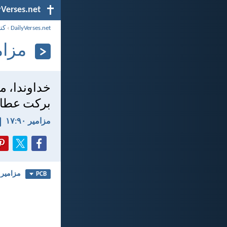
yVerses.net
DailyVerses.net
›
کت
مزامير 
خداوندا، ما
بركت عطا ف
مزامير ۹۰:‏۱۷
مزامير ۹۰
PCB