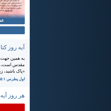
عش
آیه روز ک
به همين جهت، د
مقدس است، هما
«پاک باشيد، ز
اول پطرس ۱:‏۱۵-‏۱۶
هر روز آیه