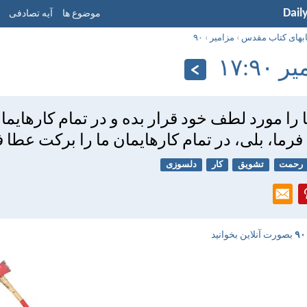
Dail
موضوع ها
آیه تصادفی
ابهای کتاب مقدس
›
مزامير
›
۹۰
۹۰:‏۱۷
 را مورد لطف خود قرار بده و در تمام كارهايمان
رما، بلی، در تمام كارهايمان ما را بركت عطا ف
رحمت
تشویق
کار
دلسوزی
بصورت آنلاین بخوانید