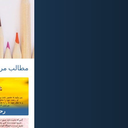
مطالب مر
رح