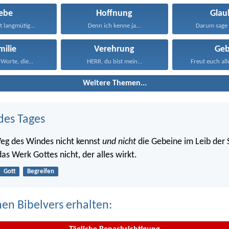
iebe
Hoffnung
Glau
st langmütig...
Denn ich kenne ja...
Darum sage 
milie
Verehrung
Geb
Worte, die...
HERR, du bist mein...
Freut euch alle
Weitere Themen...
des Tages
eg des Windes nicht kennst
und nicht
die Gebeine im Leib der
as Werk Gottes nicht, der alles wirkt.
Gott
Begreifen
nen Bibelvers erhalten: