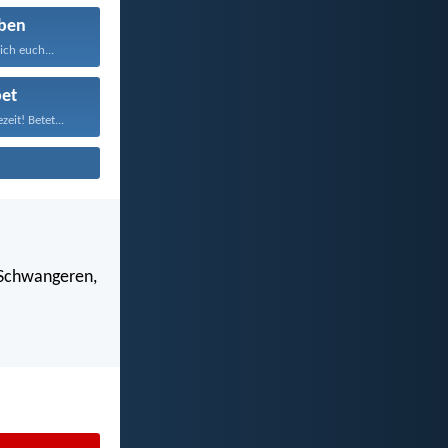
ben
ich euch...
et
zeit! Betet...
 Schwangeren,