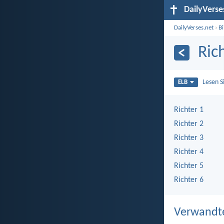
DailyVerse
DailyVerses.net
›
B
Ric
Lesen S
ELB
Richter 1
Richter 2
Richter 3
Richter 4
Richter 5
Richter 6
Verwandt