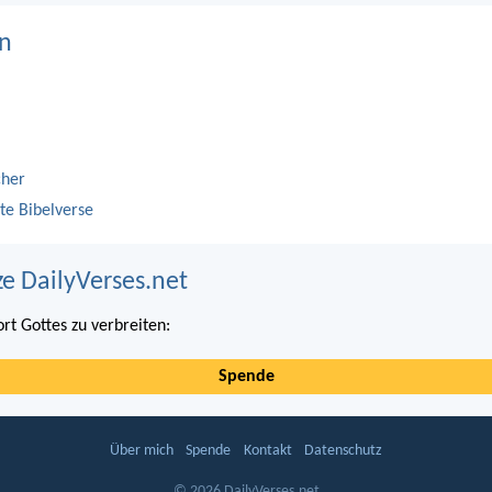
n
cher
te Bibelverse
ze DailyVerses.net
ort Gottes zu verbreiten:
Spende
Über mich
Spende
Kontakt
Datenschutz
© 2026 DailyVerses.net