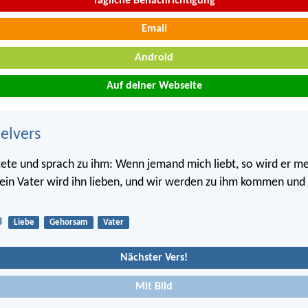
Tägliche Benachrichtigung
Email
Android
Auf deiner Webseite
belvers
ete und sprach zu ihm: Wenn jemand mich liebt, so wird er m
ein Vater wird ihn lieben, und wir werden zu ihm kommen un
3
Liebe
Gehorsam
Vater
Nächster Vers!
Mit Bild