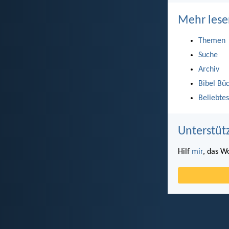
Mehr lese
Themen
Suche
Archiv
Bibel Bü
Beliebtes
Unterstüt
Hilf
mir
, das W