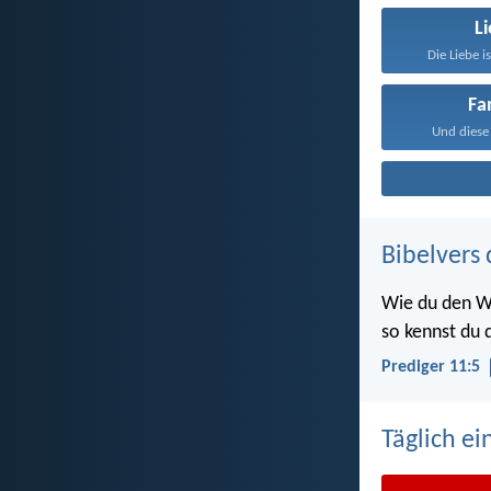
L
Die Liebe i
Fa
Und diese 
Bibelvers 
Wie du den W
so kennst du d
Prediger 11:5
Täglich ei