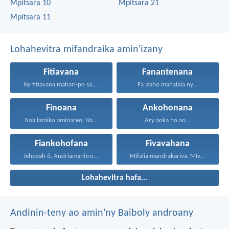
Mpitsara 10
Mpitsara 21
Mpitsara 11
Lohahevitra mifandraika amin'izany
Fitiavana
Fanantenana
Ny fitiavana mahari-po sady...
Fa Izaho mahalala ny...
Finoana
Ankohonana
Koa lazaiko aminareo: Na...
Ary aoka ho ao...
Fiankohofana
Fivavahana
Jehovah ô, Andriamanitro Hianao...
Mifalia mandrakariva. Mivavaha, ka...
Lohahevitra hafa...
Andinin-teny ao amin'ny Baiboly androany