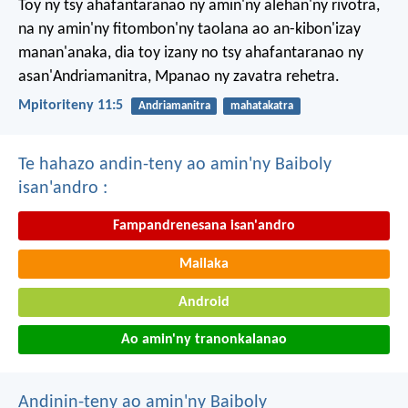
Toy ny tsy ahafantaranao ny amin'ny alehan'ny rivotra,
na ny amin'ny fitombon'ny taolana ao an-kibon'izay
manan'anaka, dia toy izany no tsy ahafantaranao ny
asan'Andriamanitra, Mpanao ny zavatra rehetra.
Mpitoriteny 11:5
Andriamanitra
mahatakatra
Te hahazo andin-teny ao amin'ny Baiboly
isan'andro :
Fampandrenesana isan'andro
Mailaka
Android
Ao amin'ny tranonkalanao
Andinin-teny ao amin'ny Baiboly