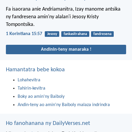
Fa isaorana anie Andriamanitra, Izay manome antsika
ny fandresena amin'ny alalan'i Jesosy Kristy
Tompontsika.
1 Korintiana 15:57
Jesosy
fankasitrahana
fandresena
Andinin-teny manaraka !
Hamantatra bebe kokoa
Lohahevitra
Tahirin-kevitra
Boky ao amin'ny Baiboly
Andin-teny ao amin'ny Baiboly malaza indrindra
Ho fanohanana ny DailyVerses.net