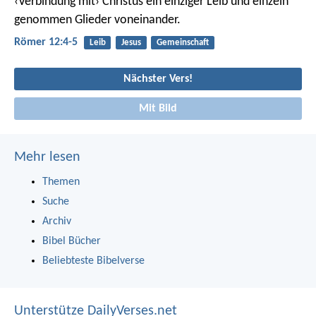
‹Verbindung mit› Christus ein einziger Leib und einzeln
genommen Glieder voneinander.
Römer 12:4-5
Leib
Jesus
Gemeinschaft
Nächster Vers!
Mit Bild
Mehr lesen
Themen
Suche
Archiv
Bibel Bücher
Beliebteste Bibelverse
Unterstütze DailyVerses.net