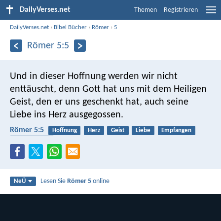
DailyVerses.net
Themen
Registrieren
DailyVerses.net
›
Bibel Bücher
›
Römer
›
5
Römer 5:5
Und in dieser Hoffnung werden wir nicht
enttäuscht, denn Gott hat uns mit dem Heiligen
Geist, den er uns geschenkt hat, auch seine
Liebe ins Herz ausgegossen.
Römer 5:5
Hoffnung
Herz
Geist
Liebe
Empfangen
Heiliger Geist
Lesen Sie
Römer 5
online
NeÜ