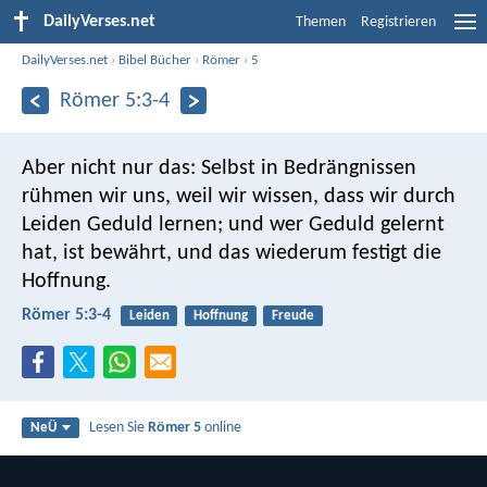
DailyVerses.net
Themen
Registrieren
DailyVerses.net
›
Bibel Bücher
›
Römer
›
5
Römer 5:3-4
Aber nicht nur das: Selbst in Bedrängnissen
rühmen wir uns, weil wir wissen, dass wir durch
Leiden Geduld lernen; und wer Geduld gelernt
hat, ist bewährt, und das wiederum festigt die
Hoffnung.
Römer 5:3-4
Leiden
Hoffnung
Freude
Lesen Sie
Römer 5
online
NeÜ