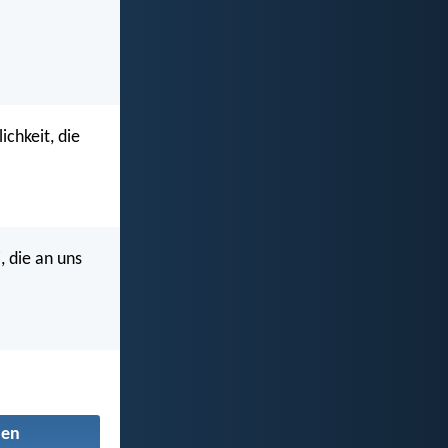
ichkeit, die
, die an uns
den