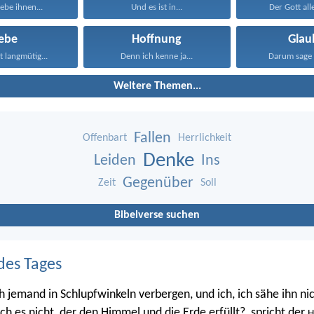
ebe ihnen...
Und es ist in...
Der Gott all
iebe
Hoffnung
Glau
st langmütig...
Denn ich kenne ja...
Darum sage 
Weitere Themen...
Fallen
Offenbart
Herrlichkeit
Denke
Leiden
Ins
Gegenüber
Zeit
Soll
Bibelverse suchen
des Tages
h jemand in Schlupfwinkeln verbergen, und ich, ich sähe ihn nic
 ich es nicht, der den Himmel und die Erde erfüllt?, spricht der
H