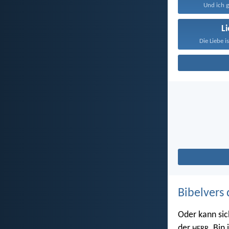
Und ich g
L
Die Liebe i
Bibelvers 
Oder kann sic
der
. Bin
HERR