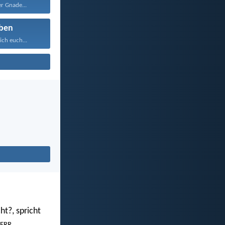
er Gnade...
ben
ich euch...
ht?, spricht
.
ERR