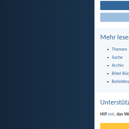
Mehr lese
Themen
Suche
Archiv
Bibel Bü
Beliebtes
Unterstüt
Hilf
mir
, das W