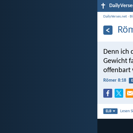
DailyVerse
DailyVerses.net
›
B
Röm
Denn ich d
Gewicht fa
offenbart 
Römer 8:18
E
Lesen S
ELB