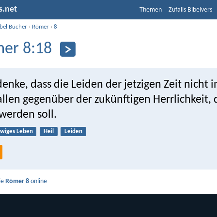
s.net
Themen
Zufalls Bibelvers
ibel Bücher
›
Römer
›
8
er 8:18
enke, dass die Leiden der jetzigen Zeit nicht i
llen gegenüber der zukünftigen Herrlichkeit, 
werden soll.
wiges Leben
Heil
Leiden
ie
Römer 8
online