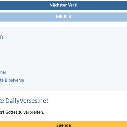
Nächster Vers!
Mit Bild
n
cher
te Bibelverse
ze DailyVerses.net
ort Gottes zu verbreiten:
Spende