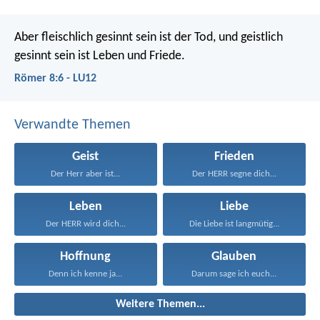
Aber fleischlich gesinnt sein ist der Tod, und geistlich
gesinnt sein ist Leben und Friede.
Römer 8:6 - LU12
Verwandte Themen
Geist
Frieden
Der Herr aber ist...
Der HERR segne dich...
Leben
Liebe
Der HERR wird dich...
Die Liebe ist langmütig...
Hoffnung
Glauben
Denn ich kenne ja...
Darum sage ich euch...
Weitere Themen...