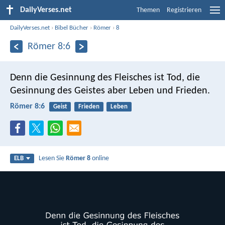
DailyVerses.net
Themen
Registrieren
DailyVerses.net
›
Bibel Bücher
›
Römer
›
8
Römer 8:6
Denn die Gesinnung des Fleisches ist Tod, die
Gesinnung des Geistes aber Leben und Frieden.
Römer 8:6
Geist
Frieden
Leben
Lesen Sie
Römer 8
online
ELB