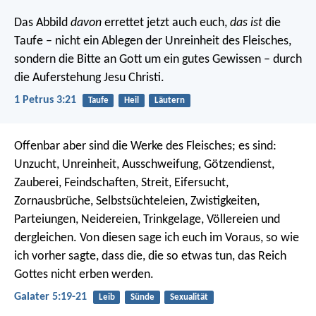
Das Abbild
davon
errettet jetzt auch euch,
das ist
die
Taufe – nicht ein Ablegen der Unreinheit des Fleisches,
sondern die Bitte an Gott um ein gutes Gewissen – durch
die Auferstehung Jesu Christi.
1 Petrus 3:21
Taufe
Heil
Läutern
Offenbar aber sind die Werke des Fleisches; es sind:
Unzucht, Unreinheit, Ausschweifung, Götzendienst,
Zauberei, Feindschaften, Streit, Eifersucht,
Zornausbrüche, Selbstsüchteleien, Zwistigkeiten,
Parteiungen, Neidereien, Trinkgelage, Völlereien und
dergleichen. Von diesen sage ich euch im Voraus, so wie
ich vorher sagte, dass die, die so etwas tun, das Reich
Gottes nicht erben werden.
Galater 5:19-21
Leib
Sünde
Sexualität