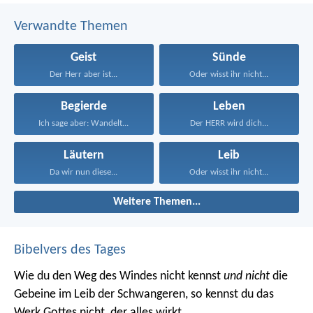
Verwandte Themen
Geist
Sünde
Der Herr aber ist...
Oder wisst ihr nicht...
Begierde
Leben
Ich sage aber: Wandelt...
Der HERR wird dich...
Läutern
Leib
Da wir nun diese...
Oder wisst ihr nicht...
Weitere Themen...
Bibelvers des Tages
Wie du den Weg des Windes nicht kennst
und nicht
die
Gebeine im Leib der Schwangeren, so kennst du das
Werk Gottes nicht, der alles wirkt.