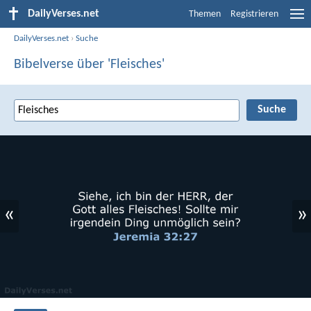
DailyVerses.net
Themen
Registrieren
DailyVerses.net
›
Suche
Bibelverse über 'Fleisches'
«
»