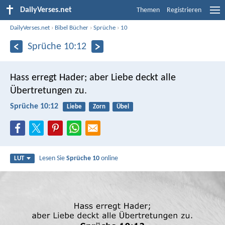
DailyVerses.net
Themen
Registrieren
DailyVerses.net
›
Bibel Bücher
›
Sprüche
›
10
Sprüche 10:12
Hass erregt Hader;
aber Liebe deckt alle
Übertretungen zu.
Sprüche 10:12
Liebe
Zorn
Übel
Lesen Sie
Sprüche 10
online
LUT