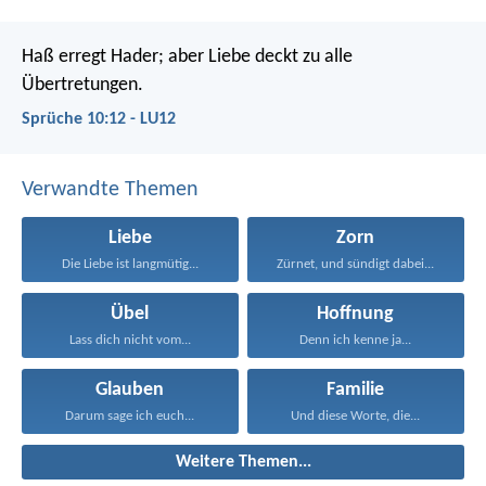
Haß erregt Hader;
aber Liebe deckt zu alle
Übertretungen.
Sprüche 10:12 - LU12
Verwandte Themen
Liebe
Zorn
Die Liebe ist langmütig...
Zürnet, und sündigt dabei...
Übel
Hoffnung
Lass dich nicht vom...
Denn ich kenne ja...
Glauben
Familie
Darum sage ich euch...
Und diese Worte, die...
Weitere Themen...