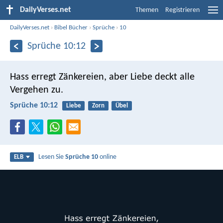
DailyVerses.net
Themen
Registrieren
DailyVerses.net
›
Bibel Bücher
›
Sprüche
›
10
Sprüche 10:12
Hass erregt Zänkereien,
aber Liebe deckt alle
Vergehen zu.
Sprüche 10:12
Liebe
Zorn
Übel
Lesen Sie
Sprüche 10
online
ELB