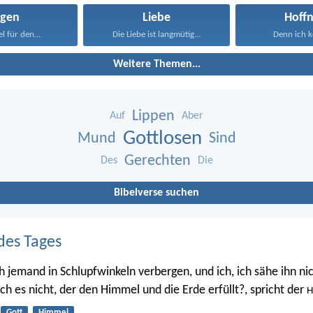
ügen
Liebe
Hoff
l für den...
Die Liebe ist langmütig...
Denn ich ke
Weitere Themen...
Lippen
Auf
Aber
Gottlosen
Mund
Sind
Gerechten
Des
Die
Bibelverse suchen
des Tages
h jemand in Schlupfwinkeln verbergen, und ich, ich sähe ihn nic
 ich es nicht, der den Himmel und die Erde erfüllt?, spricht der
H
Gott
Himmel