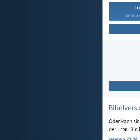
L
Ein Gräue
Bibelvers 
Oder kann sic
der
. Bin
HERR
Jeremia 23:24