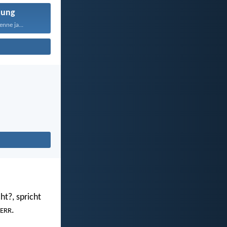
nung
nne ja...
ht?, spricht
.
ERR