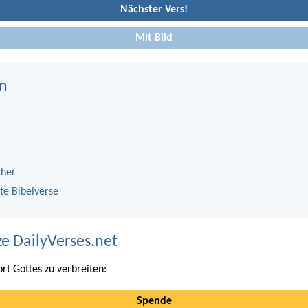
Nächster Vers!
Mit Bild
n
cher
te Bibelverse
ze DailyVerses.net
ort Gottes zu verbreiten:
Spende