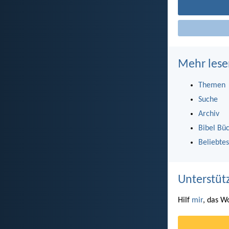
Mehr lese
Themen
Suche
Archiv
Bibel Bü
Beliebtes
Unterstüt
Hilf
mir
, das W