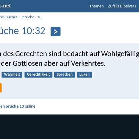
s.net
Themen
Zufalls Bibelvers
ibel Bücher
›
Sprüche
›
10
üche 10:32
n des Gerechten sind bedacht auf Wohlgefällig
der Gottlosen aber auf Verkehrtes.
Wahrheit
Gerechtigkeit
Sprechen
Lügen
ie
Sprüche 10
online