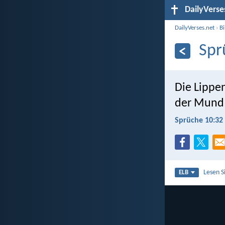
DailyVerse
DailyVerses.net
›
B
Spr
Die Lippe
der Mund 
Sprüche 10:32
Lesen S
ELB