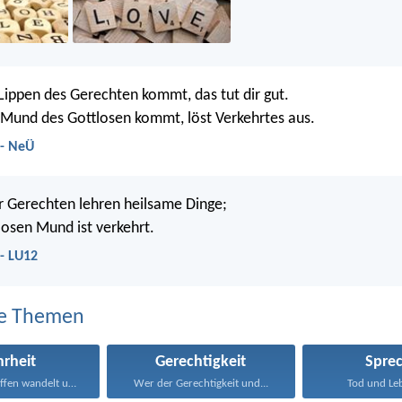
ippen des Gerechten kommt, das tut dir gut.
Mund des Gottlosen kommt, löst Verkehrtes aus.
 - NeÜ
r Gerechten lehren heilsame Dinge;
losen Mund ist verkehrt.
- LU12
e Themen
rheit
Gerechtigkeit
Spre
Der rechtschaffen wandelt und...
Wer der Gerechtigkeit und...
Tod und Leb