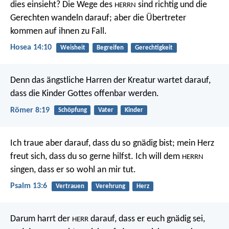
dies einsieht? Die Wege des
sind richtig und die
HERRN
Gerechten wandeln darauf; aber die Übertreter
kommen auf ihnen zu Fall.
Hosea 14:10
Weisheit
Begreifen
Gerechtigkeit
Denn das ängstliche Harren der Kreatur wartet darauf,
dass die Kinder Gottes offenbar werden.
Römer 8:19
Schöpfung
Vater
Kinder
Ich traue aber darauf, dass du so gnädig bist;
mein Herz
freut sich, dass du so gerne hilfst.
Ich will dem
HERRN
singen, dass er so wohl an mir tut.
Psalm 13:6
Vertrauen
Verehrung
Herz
Darum harrt der
darauf, dass er euch gnädig sei,
HERR