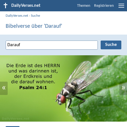
DailyVerses.net
Themen
Registrieren
DailyVerses.net
›
Suche
Bibelverse über 'Darauf'
«
»