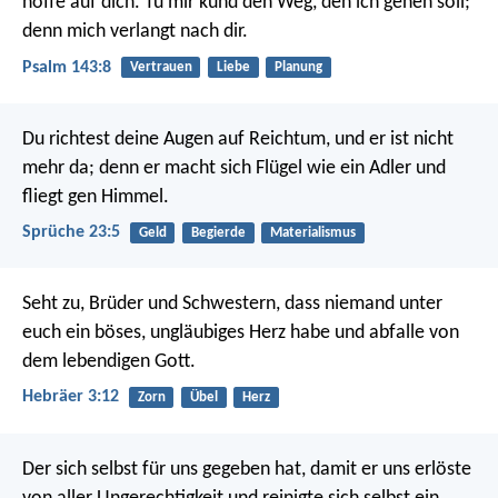
hoffe auf dich.
Tu mir kund den Weg, den ich gehen soll;
denn mich verlangt nach dir.
Psalm 143:8
Vertrauen
Liebe
Planung
Du richtest deine Augen auf Reichtum, und er ist nicht
mehr da;
denn er macht sich Flügel wie ein Adler und
fliegt gen Himmel.
Sprüche 23:5
Geld
Begierde
Materialismus
Seht zu, Brüder und Schwestern, dass niemand unter
euch ein böses, ungläubiges Herz habe und abfalle von
dem lebendigen Gott.
Hebräer 3:12
Zorn
Übel
Herz
Der sich selbst für uns gegeben hat, damit er uns erlöste