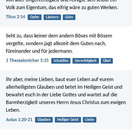
von aller Ungerechtigkeit und reinigte sich selbst ein
Volk zum Eigentum, das eifrig wäre zu guten Werken.
Titus 2:14
Opfer
Läutern
Güte
Seht zu, dass keiner dem andern Böses mit Bösem
vergelte, sondern jagt allezeit dem Guten nach,
füreinander und für jedermann.
1 Thessalonicher 5:15
Schuldlos
Gerechtigkeit
Übel
Ihr aber, meine Lieben, baut euer Leben auf eurem
allerheiligsten Glauben und betet im Heiligen Geist und
bewahrt euch in der Liebe Gottes und wartet auf die
Barmherzigkeit unseres Herrn Jesus Christus zum ewigen
Leben.
Judas 1:20-21
Glauben
Heiliger Geist
Liebe