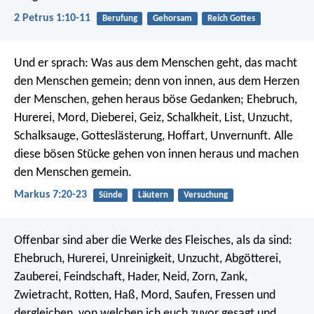
2 Petrus 1:10-11
Berufung
Gehorsam
Reich Gottes
Und er sprach: Was aus dem Menschen geht, das macht
den Menschen gemein; denn von innen, aus dem Herzen
der Menschen, gehen heraus böse Gedanken; Ehebruch,
Hurerei, Mord, Dieberei, Geiz, Schalkheit, List, Unzucht,
Schalksauge, Gotteslästerung, Hoffart, Unvernunft. Alle
diese bösen Stücke gehen von innen heraus und machen
den Menschen gemein.
Markus 7:20-23
Sünde
Läutern
Versuchung
Offenbar sind aber die Werke des Fleisches, als da sind:
Ehebruch, Hurerei, Unreinigkeit, Unzucht, Abgötterei,
Zauberei, Feindschaft, Hader, Neid, Zorn, Zank,
Zwietracht, Rotten, Haß, Mord, Saufen, Fressen und
dergleichen, von welchen ich euch zuvor gesagt und