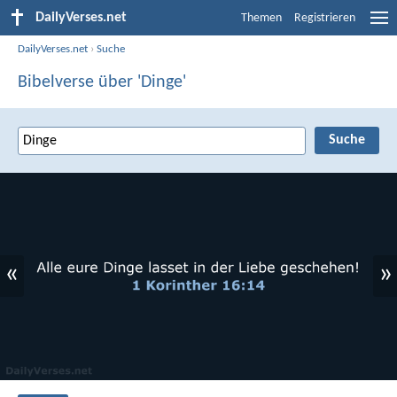
DailyVerses.net
Themen
Registrieren
DailyVerses.net
›
Suche
Bibelverse über 'Dinge'
«
»