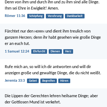
Denn von ihm und durch ihn und zu ihm sind alle Dinge.
Ihm sei Ehre in Ewigkeit! Amen.
Römer 11:36
Schöpfung
Verehrung
Dankbarkeit
Fürchtet nur den
und dient ihm treulich von
HERRN
ganzem Herzen; denn ihr habt gesehen wie große Dinge
er an euch tut.
1 Samuel 12:24
Ehrfurcht
Dienen
Herz
Rufe mich an, so will ich dir antworten und will dir
anzeigen große und gewaltige Dinge, die du nicht weißt.
Jeremia 33:3
Gebet
Begreifen
Hören
Die Lippen der Gerechten lehren heilsame Dinge;
aber
der Gottlosen Mund ist verkehrt.