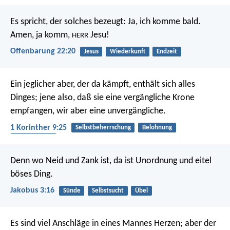
Es spricht, der solches bezeugt: Ja, ich komme bald.
Amen, ja komm,
Jesu!
HERR
Offenbarung 22:20
Jesus
Wiederkunft
Endzeit
Ein jeglicher aber, der da kämpft, enthält sich alles
Dinges; jene also, daß sie eine vergängliche Krone
empfangen, wir aber eine unvergängliche.
1 Korinther 9:25
Selbstbeherrschung
Belohnung
Ewiges Leben
Denn wo Neid und Zank ist, da ist Unordnung und eitel
böses Ding.
Jakobus 3:16
Sünde
Selbstsucht
Übel
Es sind viel Anschläge in eines Mannes Herzen;
aber der