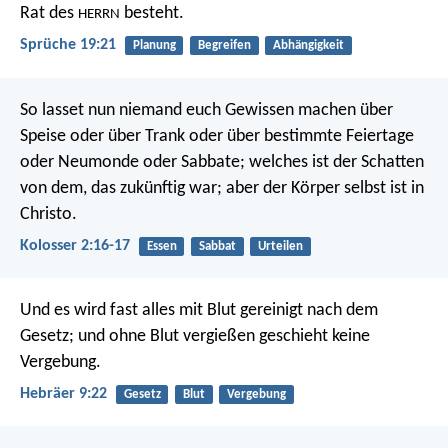
Rat des
besteht.
HERRN
Sprüche 19:21
Planung
Begreifen
Abhängigkeit
So lasset nun niemand euch Gewissen machen über
Speise oder über Trank oder über bestimmte Feiertage
oder Neumonde oder Sabbate; welches ist der Schatten
von dem, das zukünftig war; aber der Körper selbst ist in
Christo.
Kolosser 2:16-17
Essen
Sabbat
Urteilen
Und es wird fast alles mit Blut gereinigt nach dem
Gesetz; und ohne Blut vergießen geschieht keine
Vergebung.
Hebräer 9:22
Gesetz
Blut
Vergebung