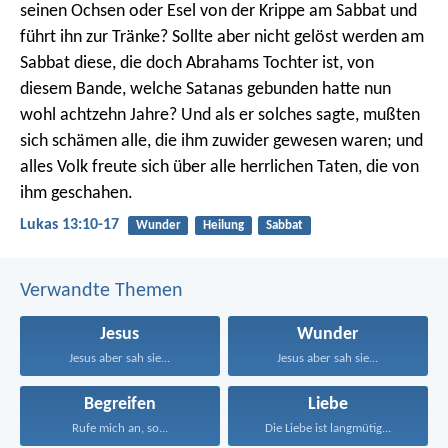
seinen Ochsen oder Esel von der Krippe am Sabbat und
führt ihn zur Tränke? Sollte aber nicht gelöst werden am
Sabbat diese, die doch Abrahams Tochter ist, von
diesem Bande, welche Satanas gebunden hatte nun
wohl achtzehn Jahre? Und als er solches sagte, mußten
sich schämen alle, die ihm zuwider gewesen waren; und
alles Volk freute sich über alle herrlichen Taten, die von
ihm geschahen.
Lukas 13:10-17
Wunder
Heilung
Sabbat
Verwandte Themen
Jesus
Wunder
Jesus aber sah sie...
Jesus aber sah sie...
Begreifen
Liebe
Rufe mich an, so...
Die Liebe ist langmütig...