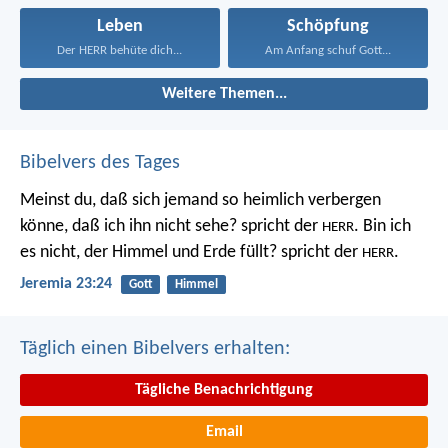
Leben
Schöpfung
Der HERR behüte dich...
Am Anfang schuf Gott...
Weitere Themen...
Bibelvers des Tages
Meinst du, daß sich jemand so heimlich verbergen
könne, daß ich ihn nicht sehe? spricht der
. Bin ich
HERR
es nicht, der Himmel und Erde füllt? spricht der
.
HERR
Jeremia 23:24
Gott
Himmel
Täglich einen Bibelvers erhalten:
Tägliche Benachrichtigung
Email