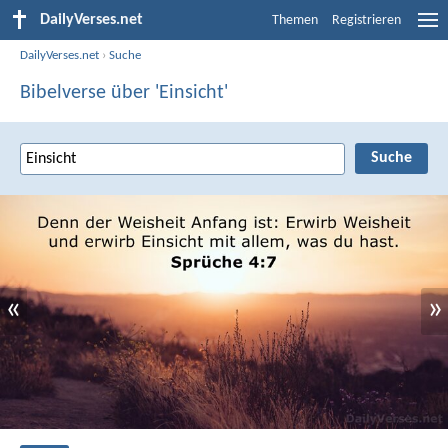
DailyVerses.net
Themen
Registrieren
DailyVerses.net
›
Suche
Bibelverse über 'Einsicht'
«
»