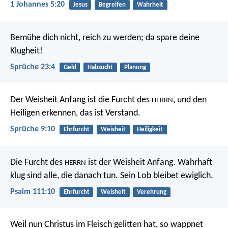
1 Johannes 5:20
Jesus
Begreifen
Wahrheit
Bemühe dich nicht, reich zu werden;
da spare deine
Klugheit!
Sprüche 23:4
Geld
Habsucht
Planung
Der Weisheit Anfang ist die Furcht des
,
und den
HERRN
Heiligen erkennen, das ist Verstand.
Sprüche 9:10
Ehrfurcht
Weisheit
Heiligkeit
Die Furcht des
ist der Weisheit Anfang.
Wahrhaft
HERRN
klug sind alle, die danach tun.
Sein Lob bleibet ewiglich.
Psalm 111:10
Ehrfurcht
Weisheit
Verehrung
Weil nun Christus im Fleisch gelitten hat, so wappnet