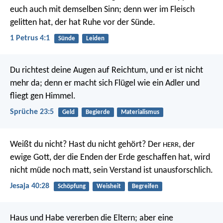
euch auch mit demselben Sinn; denn wer im Fleisch
gelitten hat, der hat Ruhe vor der Sünde.
1 Petrus 4:1
Sünde
Leiden
Du richtest deine Augen auf Reichtum, und er ist nicht
mehr da;
denn er macht sich Flügel wie ein Adler und
fliegt gen Himmel.
Sprüche 23:5
Geld
Begierde
Materialismus
Weißt du nicht?
Hast du nicht gehört?
Der
, der
HERR
ewige Gott,
der die Enden der Erde geschaffen hat,
wird
nicht müde noch matt,
sein Verstand ist unausforschlich.
Jesaja 40:28
Schöpfung
Weisheit
Begreifen
Haus und Habe vererben die Eltern;
aber eine