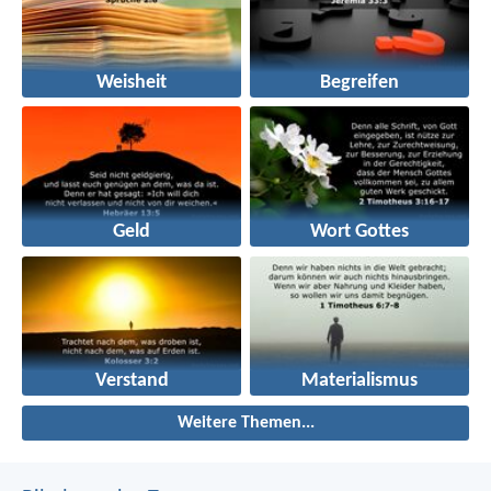
Weisheit
Begreifen
Geld
Wort Gottes
Verstand
Materialismus
Weitere Themen...