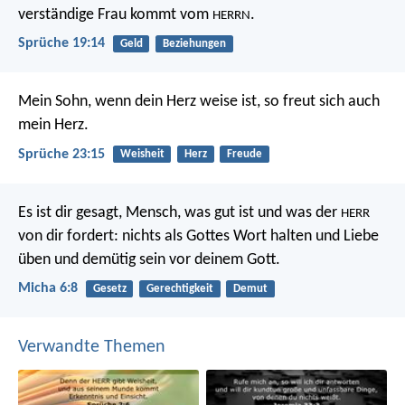
verständige Frau kommt vom
.
HERRN
Sprüche 19:14
Geld
Beziehungen
Mein Sohn, wenn dein Herz weise ist,
so freut sich auch
mein Herz.
Sprüche 23:15
Weisheit
Herz
Freude
Es ist dir gesagt, Mensch, was gut ist
und was der
HERR
von dir fordert:
nichts als Gottes Wort halten und Liebe
üben
und demütig sein vor deinem Gott.
Micha 6:8
Gesetz
Gerechtigkeit
Demut
Verwandte Themen