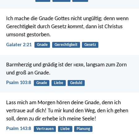
Ich mache die Gnade Gottes nicht ungültig; denn wenn
Gerechtigkeit durch Gesetz
kommt
, dann ist Christus
umsonst gestorben.
Galater 2:21
Gnade
Gerechtigkeit
Gesetz
Barmherzig und gnädig ist der
,
langsam zum Zorn
HERR
und groß an Gnade.
Psalm 103:8
Gnade
Liebe
Geduld
Lass mich am Morgen hören deine Gnade,
denn ich
vertraue auf dich!
Tu mir kund den Weg, den ich gehen
soll,
denn zu dir erhebe ich meine Seele!
Psalm 143:8
Vertrauen
Liebe
Planung