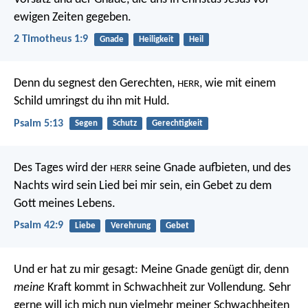
ewigen Zeiten gegeben.
2 Timotheus 1:9
Gnade
Heiligkeit
Heil
Denn du segnest den Gerechten,
,
wie mit einem
HERR
Schild umringst du ihn mit Huld.
Psalm 5:13
Segen
Schutz
Gerechtigkeit
Des Tages wird der
seine Gnade aufbieten,
und des
HERR
Nachts wird sein Lied bei mir sein,
ein Gebet zu dem
Gott meines Lebens.
Psalm 42:9
Liebe
Verehrung
Gebet
Und er hat zu mir gesagt: Meine Gnade genügt dir, denn
meine
Kraft kommt in Schwachheit zur Vollendung. Sehr
gerne will ich mich nun vielmehr meiner Schwachheiten