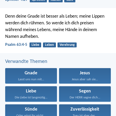
Denn deine Gnade ist besser als Leben;
meine Lippen
werden dich rühmen.
So werde ich dich preisen
während meines Lebens,
meine Hände in deinem
Namen aufheben.
Psalm 63:4-5
Liebe
Leben
Verehrung
Verwandte Themen
Gnade
Jesus
Lasst uns nun mit...
Jesus aber sah sie...
Liebe
Segen
Die Liebe ist langmütig...
Der HERR segne dich...
Sünde
Zuverlässigkeit
Oder wisst ihr nicht...
Treu ist aber der...