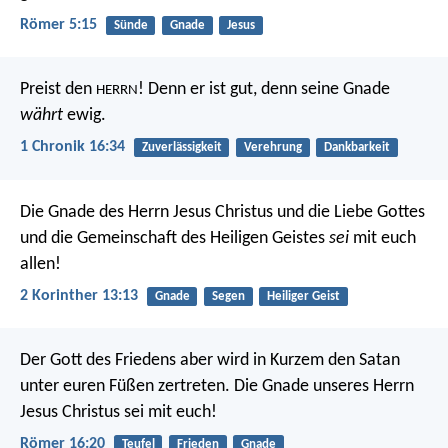
Römer 5:15
Sünde
Gnade
Jesus
Preist den
! Denn er ist gut,
denn seine Gnade
HERRN
währt
ewig.
1 Chronik 16:34
Zuverlässigkeit
Verehrung
Dankbarkeit
Die Gnade des Herrn Jesus Christus und die Liebe Gottes
und die Gemeinschaft des Heiligen Geistes
sei
mit euch
allen!
2 Korinther 13:13
Gnade
Segen
Heiliger Geist
Der Gott des Friedens aber wird in Kurzem den Satan
unter euren Füßen zertreten. Die Gnade unseres Herrn
Jesus Christus sei mit euch!
Römer 16:20
Teufel
Frieden
Gnade