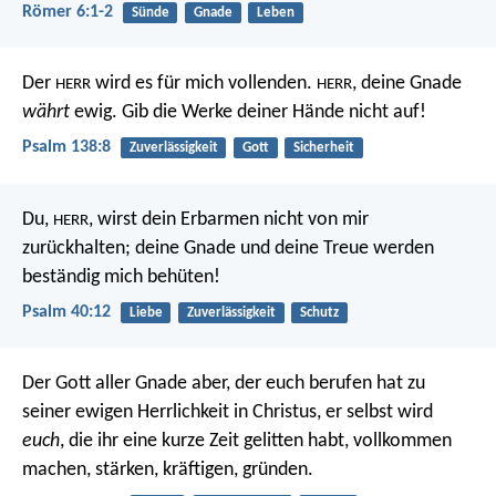
Römer 6:1-2
Sünde
Gnade
Leben
Der
wird es für mich vollenden.
, deine Gnade
HERR
HERR
währt
ewig.
Gib die Werke deiner Hände nicht auf!
Psalm 138:8
Zuverlässigkeit
Gott
Sicherheit
Du,
, wirst dein Erbarmen nicht von mir
HERR
zurückhalten;
deine Gnade und deine Treue werden
beständig mich behüten!
Psalm 40:12
Liebe
Zuverlässigkeit
Schutz
Der Gott aller Gnade aber, der euch berufen hat zu
seiner ewigen Herrlichkeit in Christus, er selbst wird
euch
, die ihr eine kurze Zeit gelitten habt, vollkommen
machen, stärken, kräftigen, gründen.