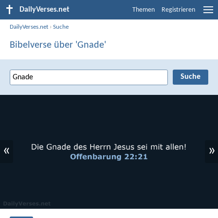
DailyVerses.net
Themen
Registrieren
DailyVerses.net
›
Suche
Bibelverse über 'Gnade'
«
»