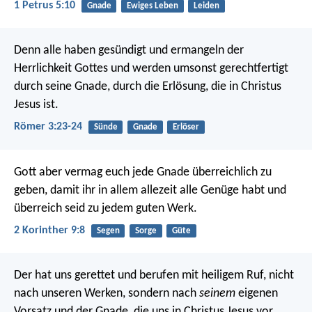
1 Petrus 5:10
Gnade
Ewiges Leben
Leiden
Denn alle haben gesündigt und ermangeln der
Herrlichkeit Gottes und werden umsonst gerechtfertigt
durch seine Gnade, durch die Erlösung, die in Christus
Jesus ist.
Römer 3:23-24
Sünde
Gnade
Erlöser
Gott aber vermag euch jede Gnade überreichlich zu
geben, damit ihr in allem allezeit alle Genüge habt und
überreich seid zu jedem guten Werk.
2 Korinther 9:8
Segen
Sorge
Güte
Der hat uns gerettet und berufen mit heiligem Ruf, nicht
nach unseren Werken, sondern nach
seinem
eigenen
Vorsatz und der Gnade, die uns in Christus Jesus vor