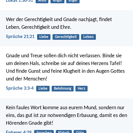
Lukas 1:30-31
Jesus
Angst
Engel
Wer der Gerechtigkeit und Gnade nachjagt,
findet
Leben, Gerechtigkeit und Ehre.
Sprüche 21:21
Liebe
Gerechtigkeit
Leben
Gnade und Treue sollen dich nicht verlassen.
Binde sie
um deinen Hals,
schreibe sie auf deines Herzens Tafel!
Und finde Gunst und feine Klugheit
in den Augen Gottes
und der Menschen!
Sprüche 3:3-4
Liebe
Belohnung
Herz
Kein faules Wort komme aus eurem Mund, sondern nur
eins, das gut ist zur notwendigen Erbauung, damit es den
Hörenden Gnade gibt!
Epheser 4:29
Sprechen
Klatsch
Güte