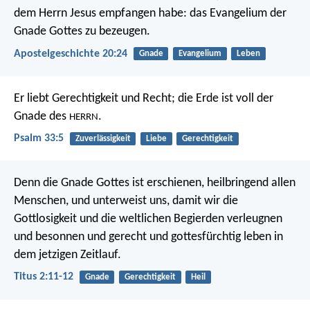
dem Herrn Jesus empfangen habe: das Evangelium der
Gnade Gottes zu bezeugen.
Apostelgeschichte 20:24
Gnade
Evangelium
Leben
Er liebt Gerechtigkeit und Recht;
die Erde ist voll der
Gnade des
.
HERRN
Psalm 33:5
Zuverlässigkeit
Liebe
Gerechtigkeit
Denn die Gnade Gottes ist erschienen, heilbringend allen
Menschen, und unterweist uns, damit wir die
Gottlosigkeit und die weltlichen Begierden verleugnen
und besonnen und gerecht und gottesfürchtig leben in
dem jetzigen Zeitlauf.
Titus 2:11-12
Gnade
Gerechtigkeit
Heil