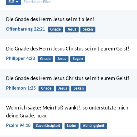
ELB
Elberfelder Bibel
Die Gnade des Herrn Jesus sei mit allen!
Offenbarung 22:21
Gnade
Jesus
Segen
Die Gnade des Herrn Jesus Christus sei mit eurem Geist!
Philipper 4:23
Gnade
Jesus
Segen
Die Gnade des Herrn Jesus Christus sei mit eurem Geist!
Philemon 1:25
Gnade
Jesus
Segen
Wenn ich sagte: Mein Fuß wankt!,
so unterstützte mich
deine Gnade,
.
HERR
Psalm 94:18
Zuverlässigkeit
Liebe
Abhängigkeit