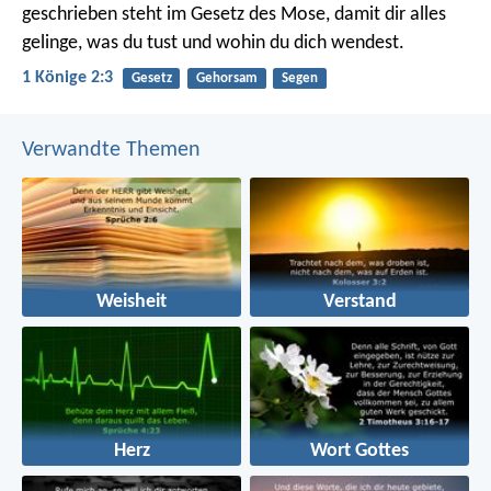
geschrieben steht im Gesetz des Mose, damit dir alles
gelinge, was du tust und wohin du dich wendest.
1 Könige 2:3
Gesetz
Gehorsam
Segen
Verwandte Themen
Weisheit
Verstand
Herz
Wort Gottes