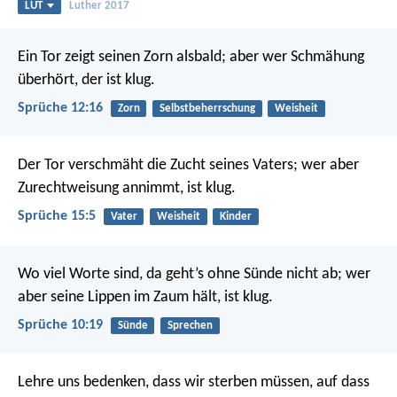
LUT
Luther 2017
Ein Tor zeigt seinen Zorn alsbald;
aber wer Schmähung
überhört, der ist klug.
Sprüche 12:16
Zorn
Selbstbeherrschung
Weisheit
Der Tor verschmäht die Zucht seines Vaters;
wer aber
Zurechtweisung annimmt, ist klug.
Sprüche 15:5
Vater
Weisheit
Kinder
Wo viel Worte sind, da geht’s ohne Sünde nicht ab;
wer
aber seine Lippen im Zaum hält, ist klug.
Sprüche 10:19
Sünde
Sprechen
Lehre uns bedenken, dass wir sterben müssen,
auf dass