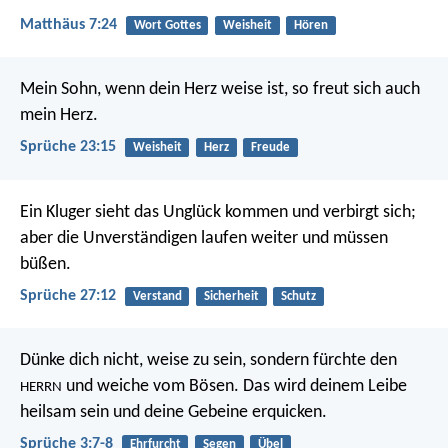
Matthäus 7:24
Wort Gottes
Weisheit
Hören
Mein Sohn, wenn dein Herz weise ist,
so freut sich auch
mein Herz.
Sprüche 23:15
Weisheit
Herz
Freude
Ein Kluger sieht das Unglück kommen und verbirgt sich;
aber die Unverständigen laufen weiter und müssen
büßen.
Sprüche 27:12
Verstand
Sicherheit
Schutz
Dünke dich nicht, weise zu sein,
sondern fürchte den
und weiche vom Bösen.
Das wird deinem Leibe
HERRN
heilsam sein
und deine Gebeine erquicken.
Sprüche 3:7-8
Ehrfurcht
Segen
Übel