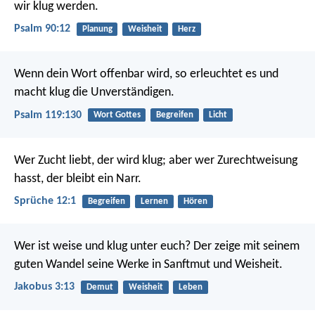
wir klug werden.
Psalm 90:12
Planung
Weisheit
Herz
Wenn dein Wort offenbar wird, so erleuchtet es
und
macht klug die Unverständigen.
Psalm 119:130
Wort Gottes
Begreifen
Licht
Wer Zucht liebt, der wird klug;
aber wer Zurechtweisung
hasst, der bleibt ein Narr.
Sprüche 12:1
Begreifen
Lernen
Hören
Wer ist weise und klug unter euch? Der zeige mit seinem
guten Wandel seine Werke in Sanftmut und Weisheit.
Jakobus 3:13
Demut
Weisheit
Leben