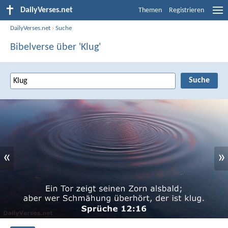
DailyVerses.net
Themen
Registrieren
DailyVerses.net
›
Suche
Bibelverse über 'Klug'
«
»