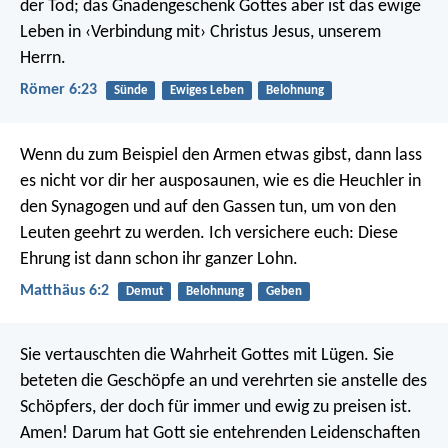
der Tod; das Gnadengeschenk Gottes aber ist das ewige
Leben in ‹Verbindung mit› Christus Jesus, unserem
Herrn.
Römer 6:23
Sünde
Ewiges Leben
Belohnung
Wenn du zum Beispiel den Armen etwas gibst, dann lass
es nicht vor dir her ausposaunen, wie es die Heuchler in
den Synagogen und auf den Gassen tun, um von den
Leuten geehrt zu werden. Ich versichere euch: Diese
Ehrung ist dann schon ihr ganzer Lohn.
Matthäus 6:2
Demut
Belohnung
Geben
Sie vertauschten die Wahrheit Gottes mit Lügen. Sie
beteten die Geschöpfe an und verehrten sie anstelle des
Schöpfers, der doch für immer und ewig zu preisen ist.
Amen! Darum hat Gott sie entehrenden Leidenschaften