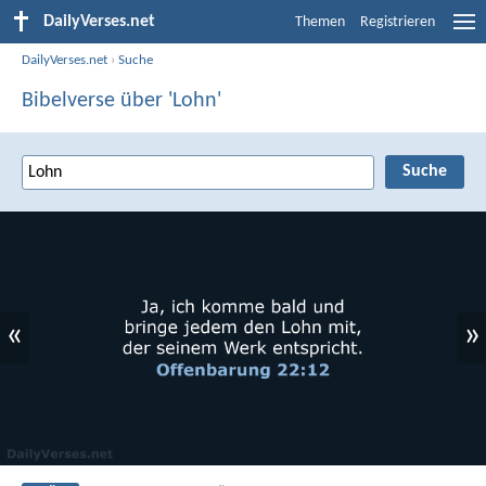
DailyVerses.net
Themen
Registrieren
DailyVerses.net
›
Suche
Bibelverse über 'Lohn'
«
»