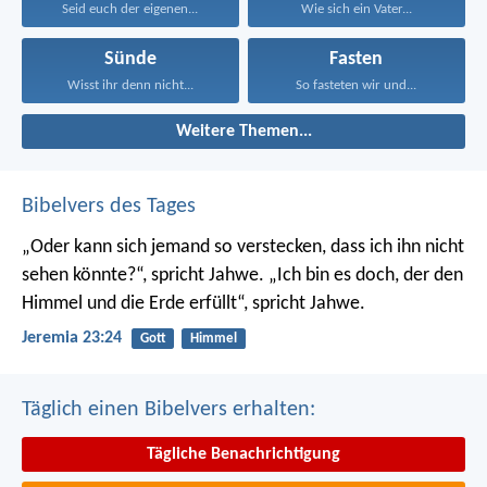
Seid euch der eigenen...
Wie sich ein Vater...
Sünde
Fasten
Wisst ihr denn nicht...
So fasteten wir und...
Weitere Themen...
Bibelvers des Tages
„Oder kann sich jemand so verstecken, dass ich ihn nicht
sehen könnte?“, spricht Jahwe. „Ich bin es doch, der den
Himmel und die Erde erfüllt“, spricht Jahwe.
Jeremia 23:24
Gott
Himmel
Täglich einen Bibelvers erhalten:
Tägliche Benachrichtigung