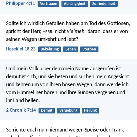
Philipper 4:11
Vertrauen
Abhängigkeit
Zufriedenheit
Sollte ich wirklich Gefallen haben am Tod des Gottlosen,
spricht der Herr,
, nicht
vielmehr
daran, dass er von
HERR
seinen Wegen umkehrt und lebt?
Hesekiel 18:23
Bekehrung
Leben
Sterben
Und mein Volk, über dem mein Name ausgerufen ist,
demütigt sich, und sie beten und suchen mein Angesicht
und kehren um von ihren bösen Wegen, dann werde ich
vom Himmel her hören und ihre Sünden vergeben und
ihr Land heilen.
2 Chronik 7:14
Demut
Vergebung
Heilung
So richte euch nun niemand wegen Speise oder Trank