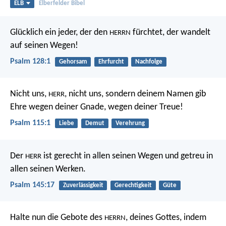
ELB
Elberfelder Bibel
Glücklich ein jeder, der den
fürchtet,
der wandelt
HERRN
auf seinen Wegen!
Psalm 128:1
Gehorsam
Ehrfurcht
Nachfolge
Nicht uns,
, nicht uns,
sondern deinem Namen gib
HERR
Ehre
wegen deiner Gnade, wegen deiner Treue!
Psalm 115:1
Liebe
Demut
Verehrung
Der
ist gerecht in allen seinen Wegen
und getreu in
HERR
allen seinen Werken.
Psalm 145:17
Zuverlässigkeit
Gerechtigkeit
Güte
Halte nun die Gebote des
, deines Gottes, indem
HERRN