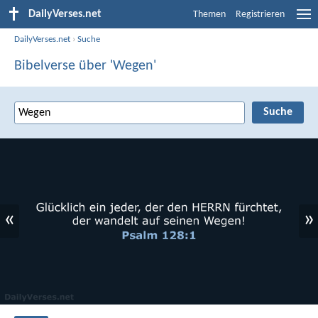
DailyVerses.net
Themen
Registrieren
DailyVerses.net
›
Suche
Bibelverse über 'Wegen'
«
»