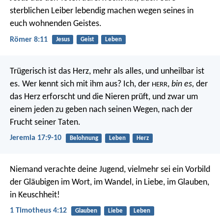
sterblichen Leiber lebendig machen wegen seines in
euch wohnenden Geistes.
Römer 8:11
Jesus
Geist
Leben
Trügerisch ist das Herz, mehr als alles,
und unheilbar ist
es. Wer kennt sich mit ihm aus?
Ich, der
,
bin es,
der
HERR
das Herz erforscht
und die Nieren prüft,
und zwar um
einem jeden zu geben nach seinen Wegen,
nach der
Frucht seiner Taten.
Jeremia 17:9-10
Belohnung
Leben
Herz
Niemand verachte deine Jugend, vielmehr sei ein Vorbild
der Gläubigen im Wort, im Wandel, in Liebe, im Glauben,
in Keuschheit!
1 Timotheus 4:12
Glauben
Liebe
Leben