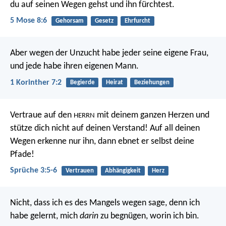
du auf seinen Wegen gehst und ihn fürchtest.
5 Mose 8:6
Gehorsam
Gesetz
Ehrfurcht
Aber wegen der Unzucht habe jeder seine eigene Frau,
und jede habe ihren eigenen Mann.
1 Korinther 7:2
Begierde
Heirat
Beziehungen
Vertraue auf den
mit deinem ganzen Herzen
und
HERRN
stütze dich nicht auf deinen Verstand!
Auf all deinen
Wegen erkenne nur ihn,
dann ebnet er selbst deine
Pfade!
Sprüche 3:5-6
Vertrauen
Abhängigkeit
Herz
Nicht, dass ich es des Mangels wegen sage, denn ich
habe gelernt, mich
darin
zu begnügen, worin ich bin.