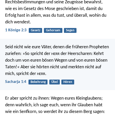
Rechtsbestimmungen und seine Zeugnisse bewahrst,
wie es im Gesetz des Mose geschrieben ist, damit du
Erfolg hast in allem, was du tust, und überall, wohin du
dich wendest.
1 Könige 2:3
Gesetz
Gehorsam
Segen
Seid nicht wie eure Väter, denen die früheren Propheten
zuriefen: »So spricht der
der Heerscharen: Kehrt
HERR
doch um von euren bösen Wegen und von euren bösen
Taten!« Aber sie hörten nicht und merkten nicht auf
mich, spricht der
.
HERR
Sacharja 1:4
Bekehrung
Übel
Hören
Er aber spricht zu ihnen: Wegen eures Kleinglaubens;
denn wahrlich, ich sage euch, wenn ihr Glauben habt
wie ein Senfkorn, so werdet ihr zu diesem Berg sagen: