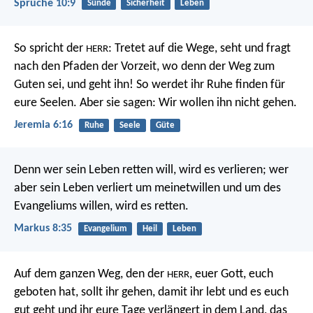
Sprüche 10:9
Sünde
Sicherheit
Leben
So spricht der
:
Tretet auf die Wege, seht
und fragt
HERR
nach den Pfaden der Vorzeit,
wo denn der Weg zum
Guten sei, und geht ihn!
So werdet ihr Ruhe finden für
eure Seelen.
Aber sie sagen: Wir wollen ihn nicht gehen.
Jeremia 6:16
Ruhe
Seele
Güte
Denn wer sein Leben retten will, wird es verlieren; wer
aber sein Leben verliert um meinetwillen und um des
Evangeliums willen, wird es retten.
Markus 8:35
Evangelium
Heil
Leben
Auf dem ganzen Weg, den der
, euer Gott, euch
HERR
geboten hat, sollt ihr gehen, damit ihr lebt und es euch
gut geht und ihr eure Tage verlängert in dem Land, das