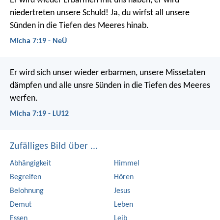
Er wird wieder Erbarmen mit uns haben,
er wird
niedertreten unsere Schuld!
Ja, du wirfst all unsere
Sünden
in die Tiefen des Meeres hinab.
Micha 7:19 - NeÜ
Er wird sich unser wieder erbarmen,
unsere Missetaten
dämpfen
und alle unsre Sünden in die Tiefen des Meeres
werfen.
Micha 7:19 - LU12
Zufälliges Bild über ...
Abhängigkeit
Himmel
Begreifen
Hören
Belohnung
Jesus
Demut
Leben
Essen
Leib