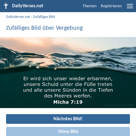
DailyVerses.net
Themen
Registrieren
DailyVerses.net
›
Zufälliges Bild
Zufälliges Bild über Vergebung
Nächstes Bild!
Ohne Bild