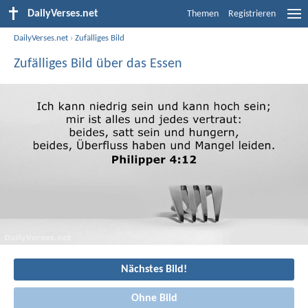
DailyVerses.net
Themen
Registrieren
DailyVerses.net
›
Zufälliges Bild
Zufälliges Bild über das Essen
Nächstes Bild!
Ohne Bild