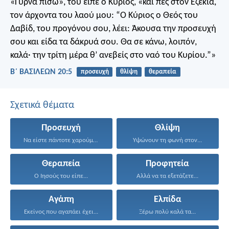
«Γύρνα πίσω», του είπε ο Κύριος, «και πες στον Εζεκία,
τον άρχοντα του λαού μου: “Ο Κύριος ο Θεός του
Δαβίδ, του προγόνου σου, λέει: Άκουσα την προσευχή
σου και είδα τα δάκρυά σου. Θα σε κάνω, λοιπόν,
καλά· την τρίτη μέρα θ’ ανεβείς στο ναό του Κυρίου.”»
Β΄ ΒΑΣΙΛΕΩΝ 20:5
προσευχή
θλίψη
θεραπεία
Σχετικά θέματα
Προσευχή
Θλίψη
Να είστε πάντοτε χαρούμενοι...
Υψώνουν τη φωνή στον...
Θεραπεία
Προφητεία
Ο Ιησούς του είπε...
Αλλά να τα εξετάζετε...
Αγάπη
Ελπίδα
Εκείνος που αγαπάει έχει...
Ξέρω πολύ καλά τα...