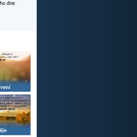
ího dne
vení
ěje