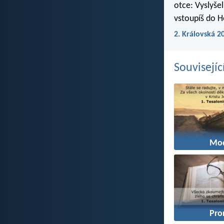
otce: Vyslyšel
vstoupíš do 
2. Královská 2
Souvisejíc
Mod
Pro