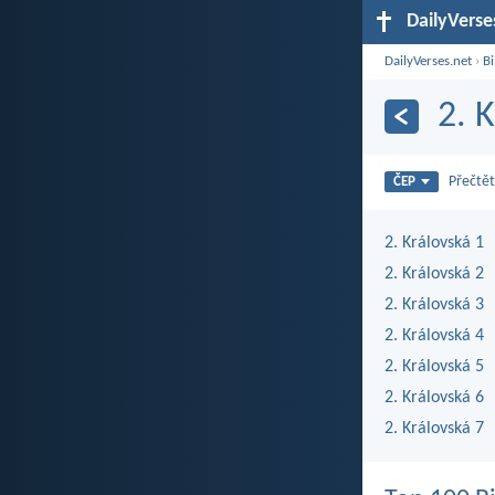
DailyVerse
DailyVerses.net
›
Bi
2. 
Přečtět
ČEP
2. Královská 1
2. Královská 2
2. Královská 3
2. Královská 4
2. Královská 5
2. Královská 6
2. Královská 7