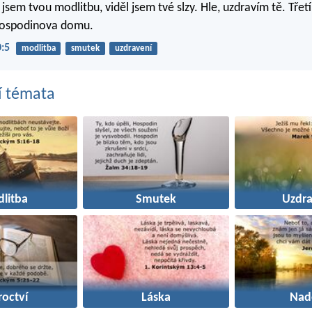
 jsem tvou modlitbu, viděl jsem tvé slzy. Hle, uzdravím tě. Třet
Hospodinova domu.
0:5
modlitba
smutek
uzdravení
í témata
litba
Smutek
Uzdra
roctví
Láska
Nad