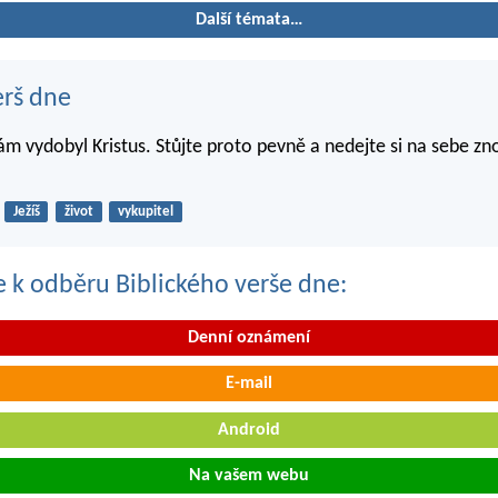
Další témata…
erš dne
m vydobyl Kristus. Stůjte proto pevně a nedejte si na sebe zno
Ježíš
život
vykupitel
se k odběru Biblického verše dne:
Denní oznámení
E-mail
Android
Na vašem webu