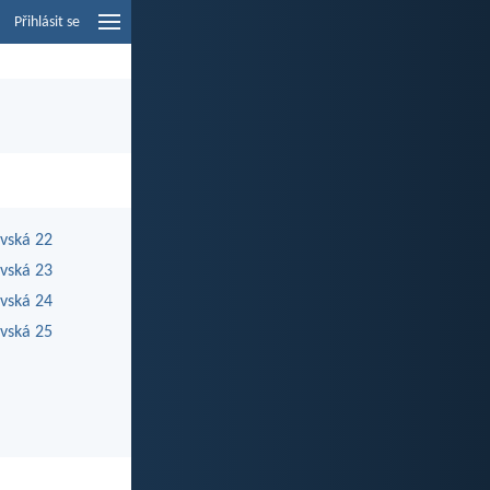
Přihlásit se
ovská 22
ovská 23
ovská 24
ovská 25