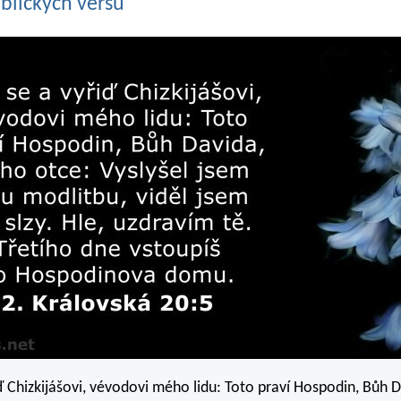
blických veršů
iď Chizkijášovi, vévodovi mého lidu: Toto praví Hospodin, Bůh 