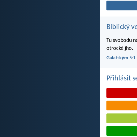
Biblický v
Tu svobodu ná
otrocké jho.
Galatským 5:1
Přihlásit 