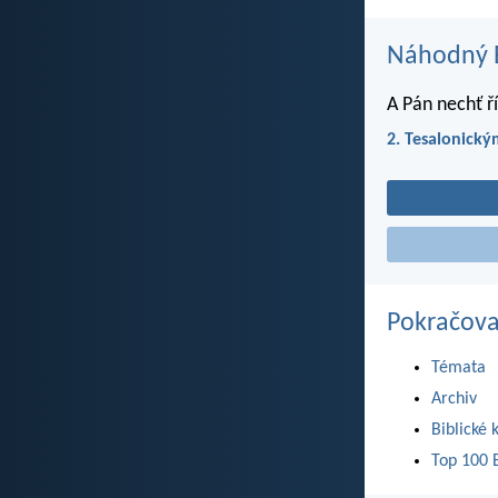
Náhodný B
A Pán nechť ří
2. Tesalonický
Pokračova
Témata
Archiv
Biblické 
Top 100 B