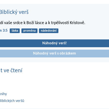
iblický verš
dí vaše srdce k Boží lásce a k trpělivosti Kristově.
m 3:5
láska
proměna
následování
Náhodný verš!
Náhodný verš s obrázkem
t ve čtení
knihy
iblických veršů