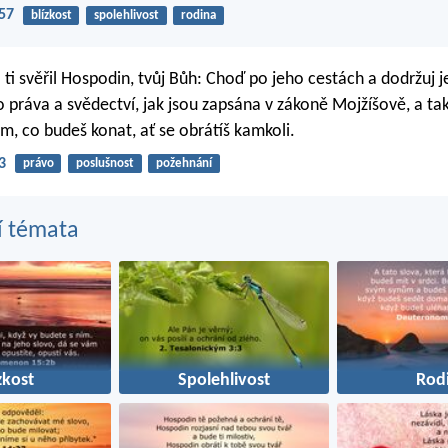
:57
blízkost
spolehlivost
rodina
 ti svěřil Hospodin, tvůj Bůh: Choď po jeho cestách a dodržuj j
ho práva a svědectví, jak jsou zapsána v zákoně Mojžíšově, a ta
m, co budeš konat, ať se obrátíš kamkoli.
3
právo
poslušnost
požehnání
í témata
zkost
Spolehlivost
Rod