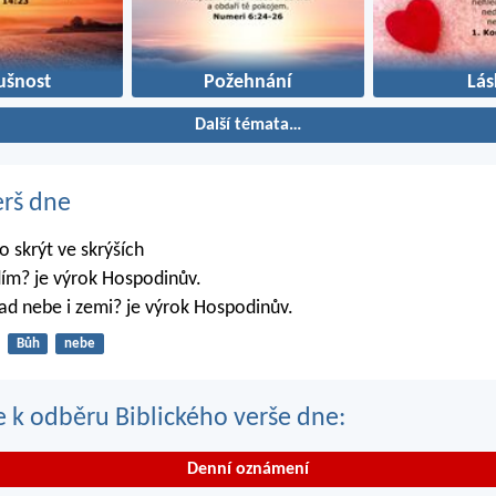
ušnost
Požehnání
Lás
Další témata…
erš dne
 skrýt ve skrýších
dím? je výrok Hospodinův.
ad nebe i zemi? je výrok Hospodinův.
Bůh
nebe
se k odběru Biblického verše dne:
Denní oznámení