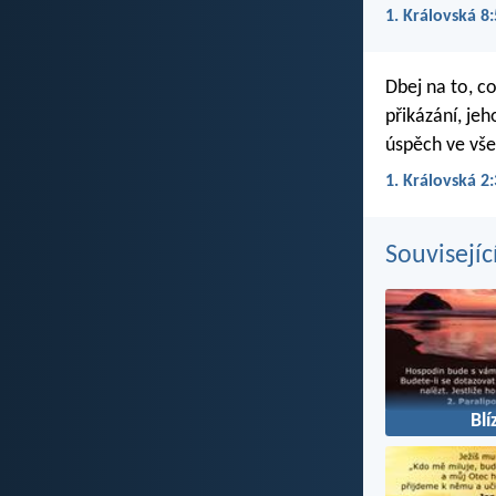
1. Královská 8
Dbej na to, co
přikázání, je
úspěch ve vše
1. Královská 2:
Souvisejíc
Blí