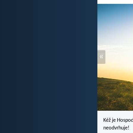
«
Kéž je Hospod
neodvrhuje!