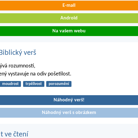
E-mail
Android
Na vašem webu
iblický verš
ývá rozumností,
ný vystavuje na odiv pošetilost.
moudrost
trpělivost
porozumění
Náhodný verš!
Náhodný verš s obrázkem
t ve čtení