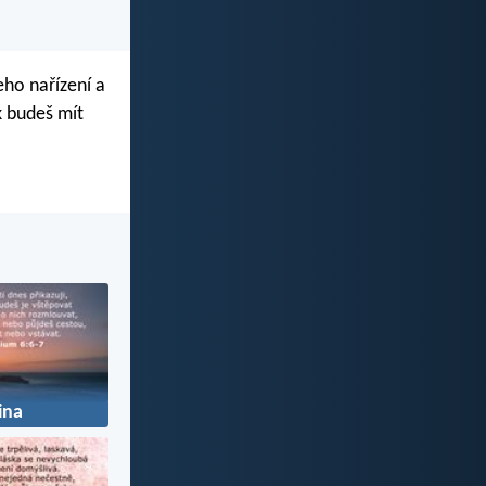
eho nařízení a
k budeš mít
ina