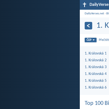
DailyVerse
DailyVerses.net
›
Bi
1. 
Přečtět
ČEP
1. Královská 1
1. Královská 2
1. Královská 3
1. Královská 4
1. Královská 5
1. Královská 6
Top 100 Bi