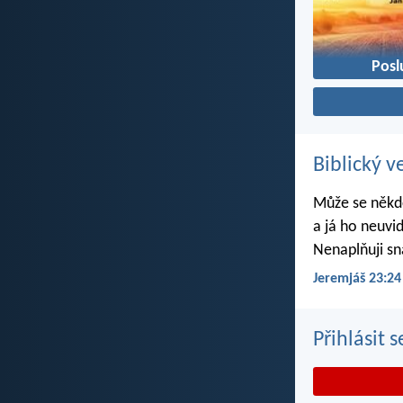
Posl
Biblický v
Může se někdo
a já ho neuvi
Nenaplňuji sn
Jeremjáš 23:24
Přihlásit 