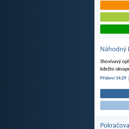
Náhodný B
Shovívavý opl
kdežto ukvape
Přísloví 14:29
Pokračova