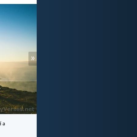
»
í a