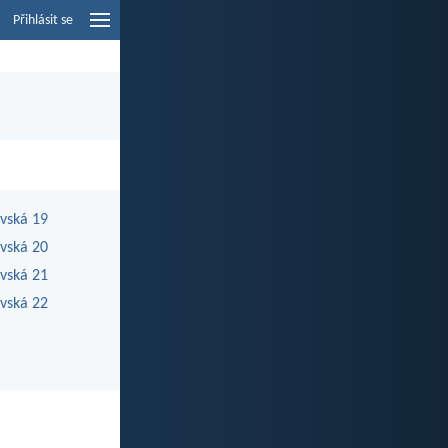
Přihlásit se
ovská 19
ovská 20
ovská 21
ovská 22