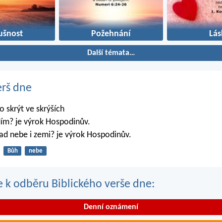
ušnost
Požehnání
Lás
Další témata…
erš dne
 skrýt ve skrýších
dím? je výrok Hospodinův.
ad nebe i zemi? je výrok Hospodinův.
Bůh
nebe
se k odběru Biblického verše dne:
Denní oznámení