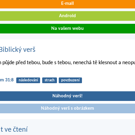
E-mail
Android
Na vašem webu
iblický verš
půjde před tebou, bude s tebou, nenechá tě klesnout a neopus
m 31:8
následování
strach
povzbuzení
Náhodný verš!
Náhodný verš s obrázkem
t ve čtení