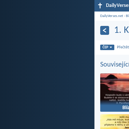
DailyVerse
DailyVerses.net
›
Bi
1. 
Přečtět
ČEP
Souvisejíc
Blí