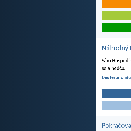
Náhodný B
Sám Hospodin 
se a neděs.
Deuteronomiu
Pokračova