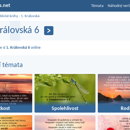
s.net
Témata
Náhodný verš
blické knihy
›
1. Královská
Královská 6
e si
1. Královská 6
online
í témata
zkost
Spolehlivost
Rod