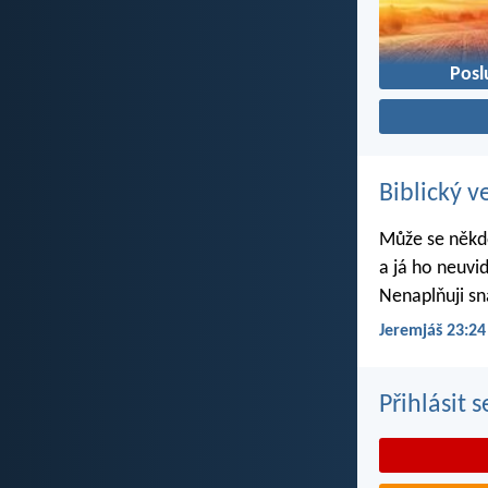
Posl
Biblický v
Může se někdo
a já ho neuvi
Nenaplňuji sn
Jeremjáš 23:24
Přihlásit 