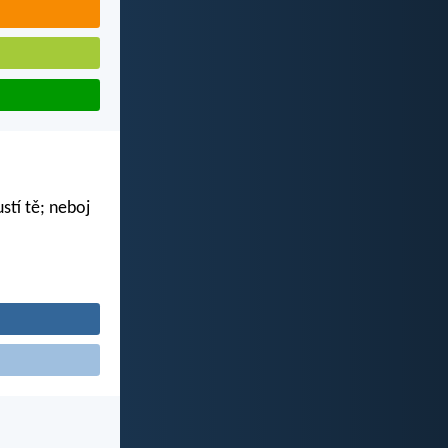
tí tě; neboj