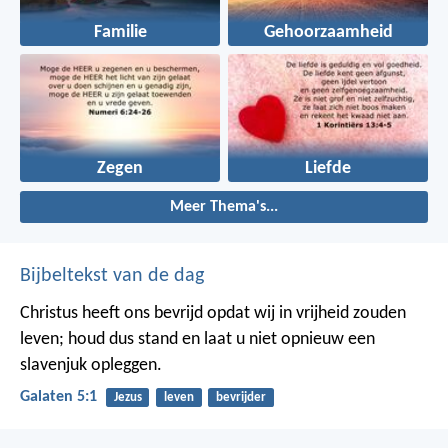
Familie
Gehoorzaamheid
Zegen
Liefde
Meer Thema's...
Bijbeltekst van de dag
Christus heeft ons bevrijd opdat wij in vrijheid zouden
leven; houd dus stand en laat u niet opnieuw een
slavenjuk opleggen.
Galaten 5:1
Jezus
leven
bevrijder