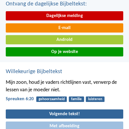
Ontvang de dagelijkse Bijbeltekst:
Dagelijkse melding
E-mail
Android
Op je website
Willekeurige Bijbeltekst
Mijn zoon, houd je vaders richtlijnen vast,
verwerp de
lessen van je moeder niet.
Spreuken 6:20
gehoorzaamheid
familie
luisteren
Volgende tekst!
Met afbeelding