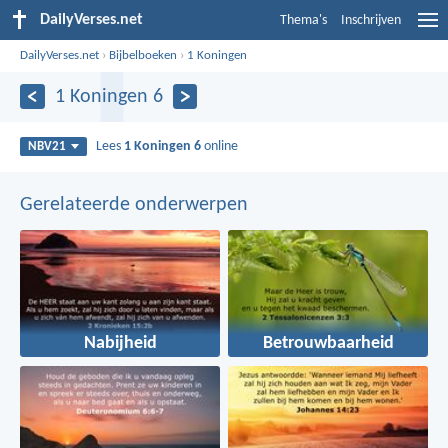
DailyVerses.net
Thema's
Inschrijven
DailyVerses.net
›
Bijbelboeken
›
1 Koningen
1 Koningen 6
Lees
1 Koningen 6
online
NBV21
Gerelateerde onderwerpen
Nabijheid
Betrouwbaarheid