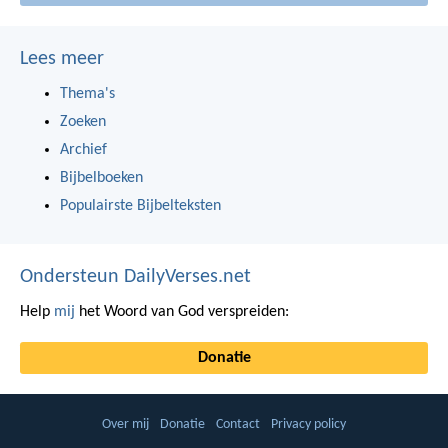
Lees meer
Thema's
Zoeken
Archief
Bijbelboeken
Populairste Bijbelteksten
Ondersteun DailyVerses.net
Help
mij
het Woord van God verspreiden:
Donatie
Over mij
Donatie
Contact
Privacy policy