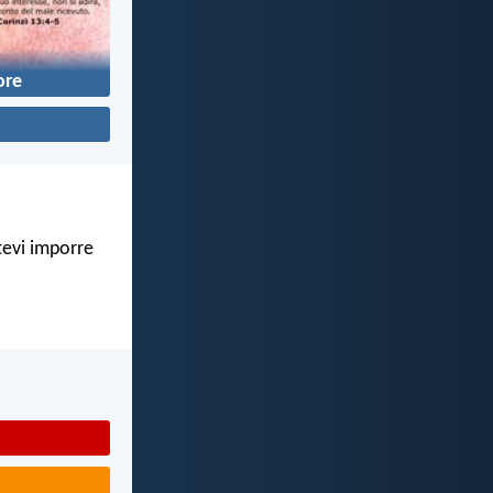
re
atevi imporre