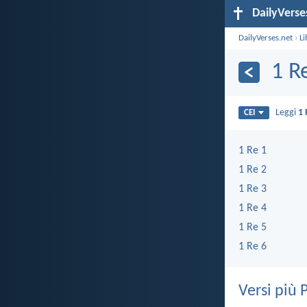
DailyVerse
DailyVerses.net
›
Li
1 R
Leggi
1 
CEI
1 Re 1
1 Re 2
1 Re 3
1 Re 4
1 Re 5
1 Re 6
Versi più 