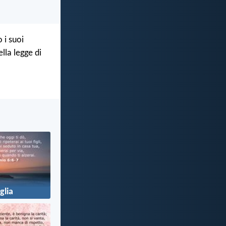
 i suoi
ella legge di
glia