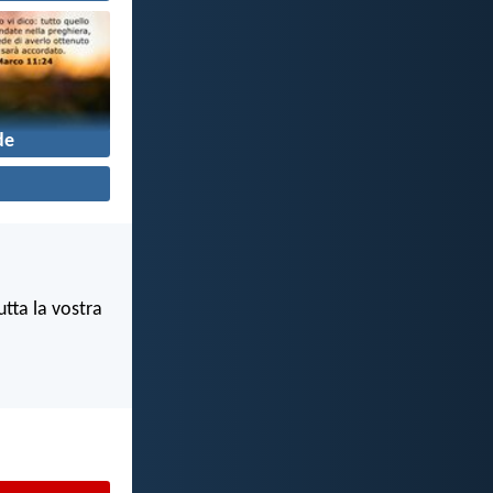
de
tta la vostra