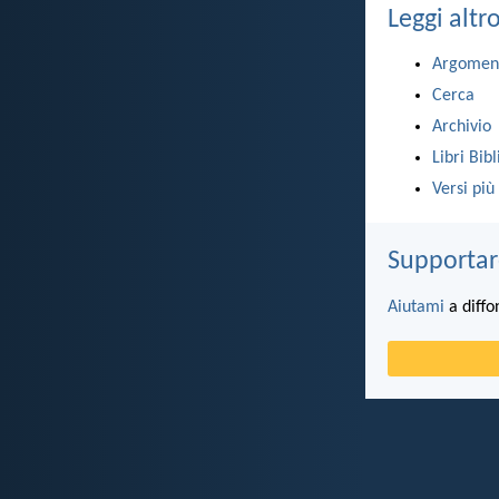
Leggi altr
Argomen
Cerca
Archivio
Libri Bibl
Versi più
Supportar
Aiutami
a diffo