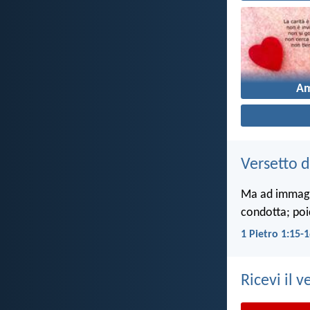
A
Versetto d
Ma ad immagin
condotta; poi
1 Pietro 1:15-
Ricevi il v