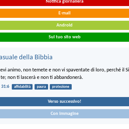
Notifica giornaliera
E-mail
Android
Sul tuo sito web
asuale della Bibbia
atevi animo, non temete e non vi spaventate di loro, perché il 
e; non ti lascerà e non ti abbandonerà.
 31:6
affidabilità
paura
protezione
Verso successivo!
Con immagine