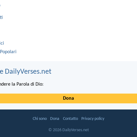
o
ti
ici
 Popolari
e DailyVerses.net
ndere la Parola di Dio:
Dona
Chi sono
Dona
Contatto
Privacy policy
© 2026 DailyVerses.net