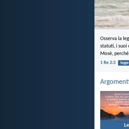
Osserva la le
statuti, i suo
Mosè, perché 
1 Re 2:3
legge
Argomenti 
L