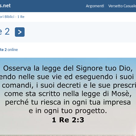
s.net
Argomenti
Versetto Casual
bri Biblici
›
1 Re
e 2
Re 2
online