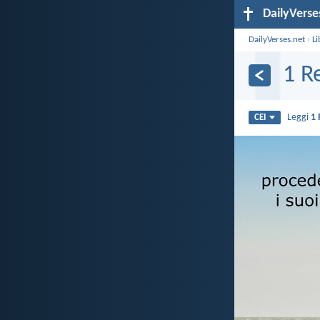
DailyVerse
DailyVerses.net
›
Li
1 R
Leggi
1 
CEI