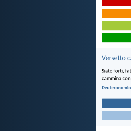
Versetto c
Siate forti, f
cammina con t
Deuteronomio