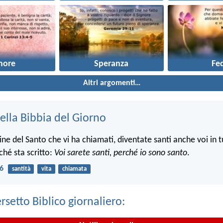
more
Speranza
Fe
Altri argomenti…
ella Bibbia del Giorno
e del Santo che vi ha chiamati, diventate santi anche voi in tu
ché sta scritto:
Voi sarete santi, perché io sono santo
.
16
santità
vita
chiamata
ersetto Biblico giornaliero: