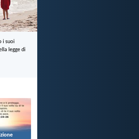
 i suoi
ella legge di
zione