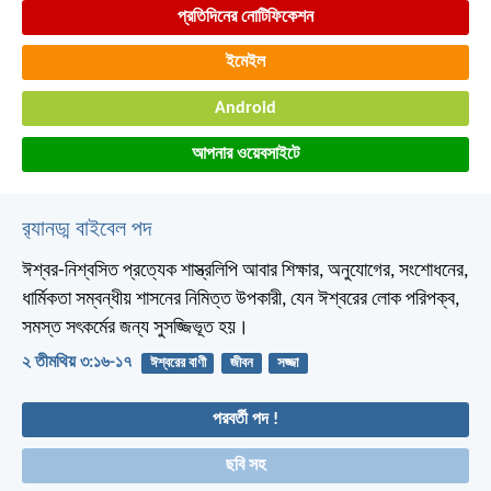
প্রতিদিনের নোটিফিকেশন
ইমেইল
Android
আপনার ওয়েবসাইটে
র‌্যানড্ম বাইবেল পদ
ঈশ্বর-নিশ্বসিত প্রত্যেক শাস্ত্রলিপি আবার শিক্ষার, অনুযোগের, সংশোধনের,
ধার্মিকতা সম্বন্ধীয় শাসনের নিমিত্ত উপকারী, যেন ঈশ্বরের লোক পরিপক্ব,
সমস্ত সৎকর্মের জন্য সুসজ্জিভূত হয়।
২ তীমথিয় ৩:১৬-১৭
ঈশ্বরের বাণী
জীবন
সজ্জা
পরবর্তী পদ !
ছবি সহ