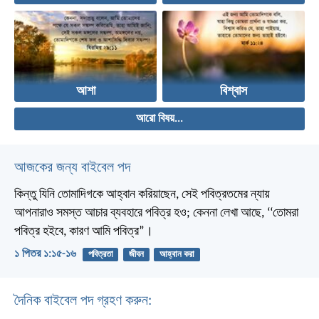
আশা
বিশ্বাস
আরো বিষয়...
আজকের জন্য বাইবেল পদ
কিন্তু যিনি তোমাদিগকে আহ্বান করিয়াছেন, সেই পবিত্রতমের ন্যায়
আপনারাও সমস্ত আচার ব্যবহারে পবিত্র হও; কেননা লেখা আছে, ‘‘তোমরা
পবিত্র হইবে, কারণ আমি পবিত্র”।
১ পিতর ১:১৫-১৬
পবিত্রতা
জীবন
আহ্বান করা
দৈনিক বাইবেল পদ গ্রহণ করুন: