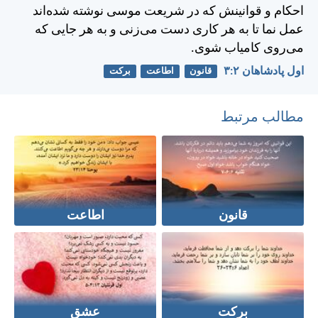
احكام و قوانينش كه در شريعت موسی نوشته شده‌اند
عمل نما تا به هر كاری دست می‌زنی و به هر جايی كه
می‌روی كامياب شوی.
اول پادشاهان ۲:‏۳
قانون
اطاعت
برکت
مطالب مرتبط
قانون
اطاعت
برکت
عشق