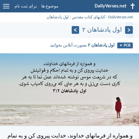
DailyVerses.net
موضوع ها
برای ثبت نام
DailyVerses.net
›
کتابهای کتاب مقدس
›
اول پادشاهان
اول پادشاهان ۲
اول پادشاهان ۲
بصورت آنلاین بخوانید
PCB
و همواره از فرمانهای خداوند، خدايت پيروی كن و به تمام