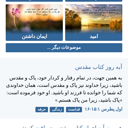
امید
ایمان داشتن
موضوعات دیگر ...
آیه روز کتاب مقدس
به همين جهت، در تمام رفتار و كردار خود، پاک و مقدس
باشيد، زيرا خداوند نيز پاک و مقدس است، همان خداوندی
كه شما را خوانده تا فرزند او باشيد. او خود فرموده است:
«پاک باشيد، زيرا من پاک هستم.»
اول پطرس ۱:‏۱۵-‏۱۶
قداست
زندگی
حرفه