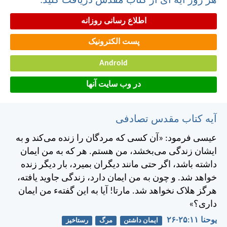
هر روز آیه ای از کتاب مقدس دریافت کنید:
اطلاع رسانی روزانه
پست الکترونیک
Android
در وب سایت آنها
آیه کتاب مقدس تصادفی
عيسی فرمود: «آن كسی كه مردگان را زنده می‌كند و به
ايشان زندگی می‌بخشد، من هستم. هر كه به من ايمان
داشته باشد، اگر حتی مانند ديگران بميرد، بار ديگر زنده
خواهد شد. و چون به من ايمان دارد، زندگی جاويد يافته،
هرگز هلاک نخواهد شد. مارتا! آيا به اين گفته‌ء من ايمان
داری؟»
يوحنا ۱۱:‏۲۵-‏۲۶
ایمان داشتن
مرگ
رستاخیز