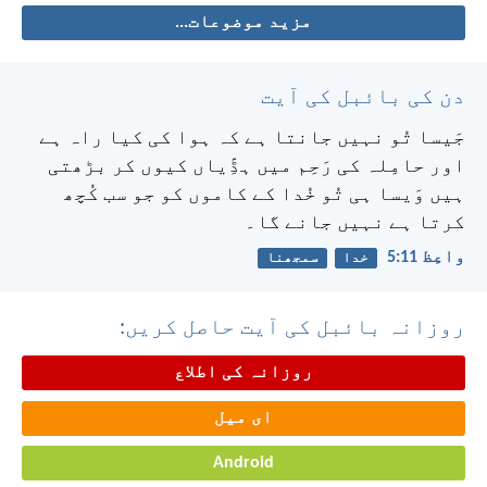
مزید موضوعات...
دن کی بائبل کی آیت
جَیسا تُو نہیں جانتا ہے کہ ہوا کی کیا راہ ہے
اور حامِلہ کی رَحِم میں ہڈِّیاں کیوں کر بڑھتی
ہیں وَیسا ہی تُو خُدا کے کاموں کو جو سب کُچھ
کرتا ہے نہیں جانے گا۔
واعِظ 11:‏5
خدا
سمجھنا
روزانہ بائبل کی آیت حاصل کریں:
روزانہ کی اطلاع
ای میل
Android