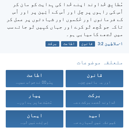
مُطابِق خُداوند اپنے خُدا کی ہِدایت کو مان کر
اُس کی راہوں پر چل اور اُس کے آئِین پر اور اُس
کے فرمانوں اور حُکموں اور شہادتوں پر عمل کر
تاکہ جو کُچھ تُو کرے اور جہاں کہِیں تُو جائے سب
میں تُجھے کامیابی ہو۔
۱-سلاطِین 2:‏3
قانون
اطاعت
برکت
متعلقہ موضوعات
قانون
اطاعت
اور یہ باتیں جِن...
یِسُوعؔ نے جواب میں...
برکت
پیار
خُداوند تُجھے برکت دے...
مُحبّت صابِر ہے اور...
امید
ایمان
کیونکہ مَیں تُمہارے حق...
اِس لِئے مَیں تُم...