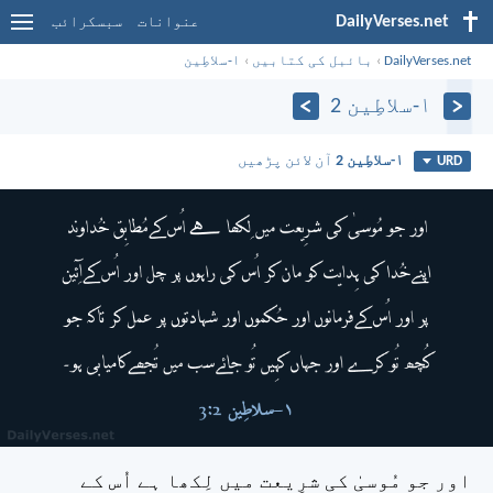
DailyVerses.net
عنوانات
سبسکرائب
DailyVerses.net
›
بائبل کی کتابیں
›
۱-سلاطِین
۱-سلاطِین 2
۱-سلاطِین 2
آن لائن پڑھیں
URD
اور جو مُوسیٰ کی شرِیعت میں لِکھا ہے اُس کے