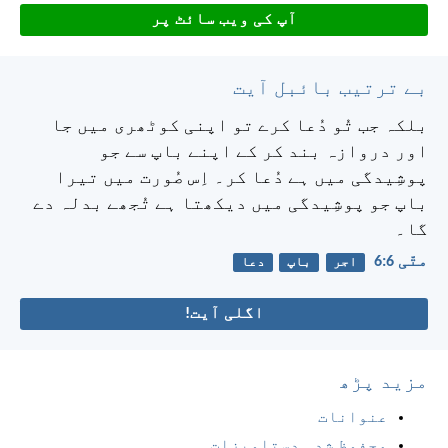
آپ کی ویب سائٹ پر
بے ترتیب بائبل آیت
بلکہ جب تُو دُعا کرے تو اپنی کوٹھری میں جا
اور دروازہ بند کر کے اپنے باپ سے جو
پوشِیدگی میں ہے دُعا کر۔ اِس صُورت میں تیرا
باپ جو پوشِیدگی میں دیکھتا ہے تُجھے بدلہ دے
گا۔
متّی 6:‏6
اجر
باپ
دعا
اگلی آیت!
مزید پڑھ
عنوانات
محفوظ شدہ دستاویزات