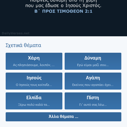
Σχετικά θέματα
Χάρη
Δύναμη
Ας πλησιάσουμε, λοιπόν, με...
Εγώ είμαι μαζί σου...
Ιησούς
Αγάπη
Ο Ιησούς τους κοίταξε...
Εκείνος που αγαπάει έχει...
Ελπίδα
Πίστη
Ξέρω πολύ καλά τα...
Γι’ αυτό σας λέω...
Άλλα θέματα ...