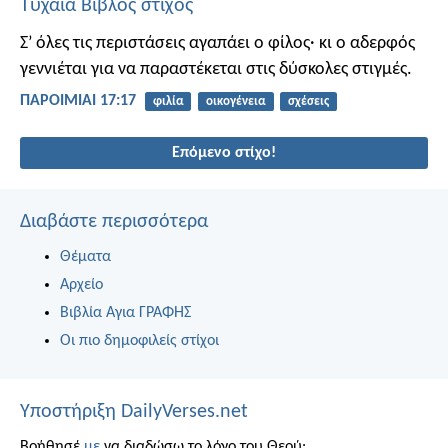
Τυχαία Βίβλος στίχος
Σ’ όλες τις περιστάσεις αγαπάει ο φίλος·
κι ο αδερφός
γεννιέται για να παραστέκεται στις δύσκολες στιγμές.
ΠΑΡΟΙΜΙΑΙ 17:17
φιλία
οικογένεια
σχέσεις
Επόμενο στίχο!
Διαβάστε περισσότερα
Θέματα
Αρχείο
Βιβλία Αγια ΓΡΑΦΗΣ
Οι πιο δημοφιλείς στίχοι
Υποστήριξη DailyVerses.net
Βοήθησέ
με
να διαδώσω το λόγο του Θεού: