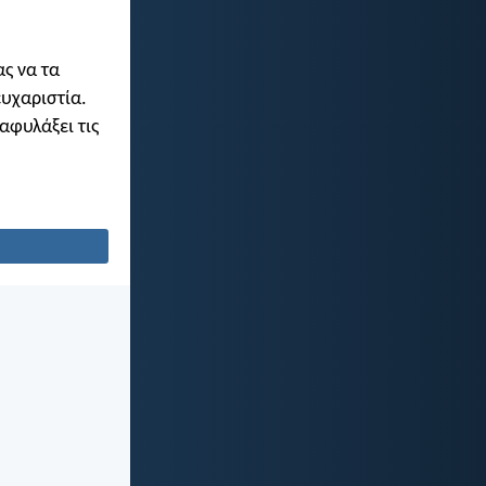
ας να τα
υχαριστία.
αφυλάξει τις