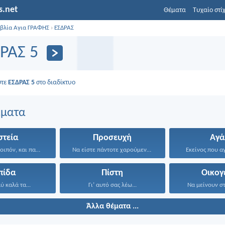
s.net
Θέματα
Τυχαίο στί
ιβλία Αγια ΓΡΑΦΗΣ
›
ΕΣΔΡΑΣ
ΡΑΣ 5
στε
ΕΣΔΡΑΣ 5
στο διαδίκτυο
έματα
στεία
Προσευχή
Αγά
Νηστέψαμε, λοιπόν, και παρακαλέσαμε...
Να είστε πάντοτε χαρούμενοι...
Εκείνος που αγ
πίδα
Πίστη
Οικογ
 καλά τα...
Γι’ αυτό σας λέω...
Να μείνουν στ
Άλλα θέματα ...