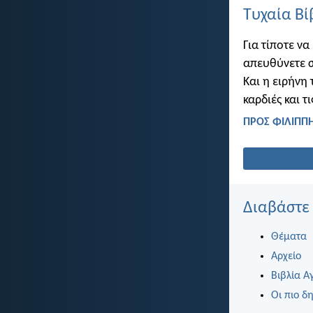
Τυχαία Βί
Για τίποτε να
απευθύνετε σ
Και η ειρήνη
καρδιές και τ
ΠΡΟΣ ΦΙΛΙΠΠΗ
Διαβάστε
Θέματα
Αρχείο
Βιβλία Α
Οι πιο δη