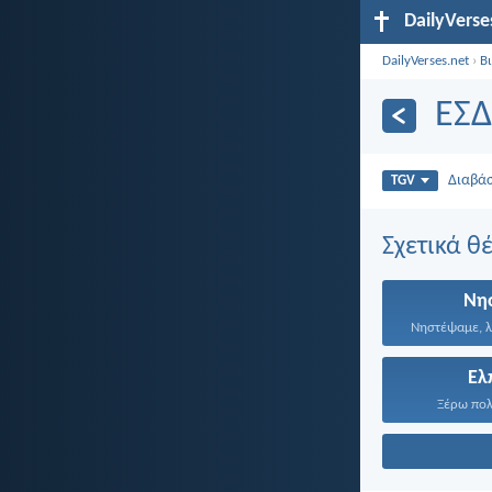
DailyVerse
DailyVerses.net
›
Β
ΕΣΔ
Διαβά
TGV
Σχετικά θ
Νη
Ελ
Ξέρω πολύ