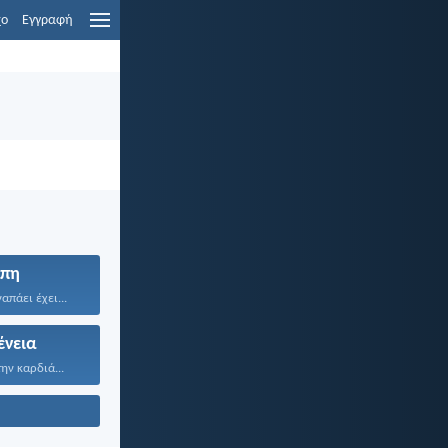
χο
Εγγραφή
πη
απάει έχει...
ένεια
ην καρδιά...