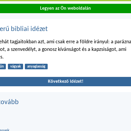
Legyen az Ön weboldalán
erű bibliai idézet
hát tagjaitokban azt, ami csak erre a földre irányul: a parázn
got, a szenvedélyt, a gonosz kívánságot és a kapzsiságot, ami
s.
űn
vágyak
anyagiasság
Következő idézet!
tovább
nyvek