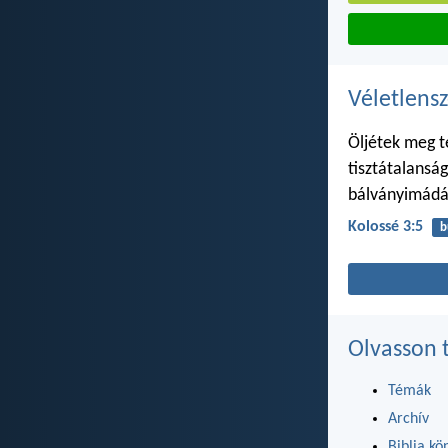
Véletlensz
Öljétek meg te
tisztátalansá
bálványimádá
Kolossé 3:5
b
Olvasson 
Témák
Archív
Biblia kö