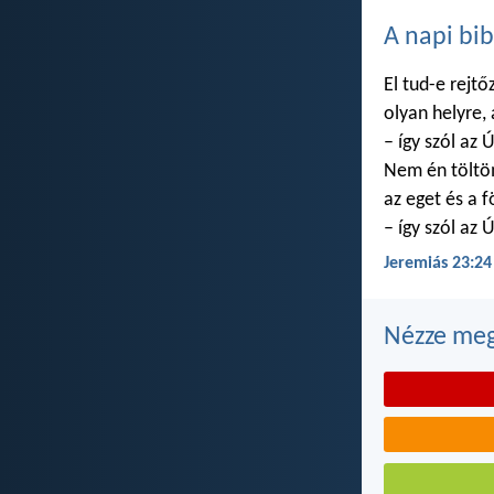
A napi bib
El tud-e rejtő
olyan helyre,
– így szól az Ú
Nem én töltö
az eget és a f
– így szól az Ú
Jeremiás 23:24
Nézze meg 