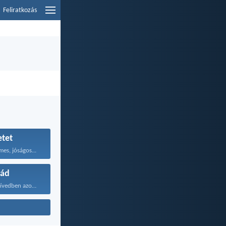
Feliratkozás
etet
mes, jóságos...
lád
Maradjanak a szívedben azok...