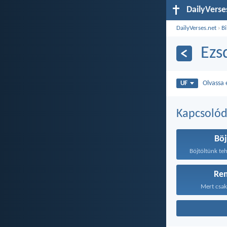
DailyVerse
DailyVerses.net
›
Bi
Ezs
Olvassa 
UF
Kapcsoló
Böj
Re
Mert csak