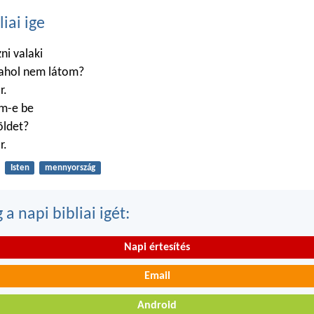
liai ige
zni valaki
 ahol nem látom?
r.
m-e be
öldet?
r.
Isten
mennyország
a napi bibliai igét:
Napi értesítés
Email
Android