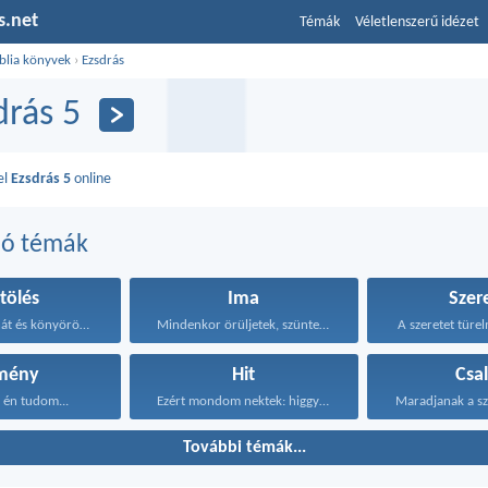
s.net
Témák
Véletlenszerű idézet
blia könyvek
›
Ezsdrás
drás 5
el
Ezsdrás 5
online
dó témák
tölés
Ima
Szer
Böjtöltünk tehát és könyörögtünk...
Mindenkor örüljetek, szüntelenül imádkozzatok...
A szeretet türel
mény
Hit
Csa
 én tudom...
Ezért mondom nektek: higgyétek...
További témák...