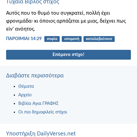
Τυχαία Βίβλος στίχος
Αυτός που το θυμό του συγκρατεί, πολλή έχει
φρονιμάδα·
κι όποιος αρπάζεται με μιας, δείχνει πως
είν’ ανόητος.
ΠΑΡΟΙΜΙΑΙ 14:29
σοφία
υπομονή
καταλαβαίνουν
Επόμενο στίχο!
Διαβάστε περισσότερα
Θέματα
Αρχείο
Βιβλία Αγια ΓΡΑΦΗΣ
Οι πιο δημοφιλείς στίχοι
Υποστήριξη DailyVerses.net