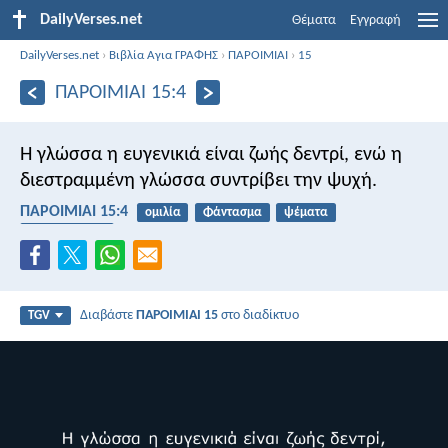
DailyVerses.net
Θέματα
Εγγραφή
DailyVerses.net
›
Βιβλία Αγια ΓΡΑΦΗΣ
›
ΠΑΡΟΙΜΙΑΙ
›
15
ΠΑΡΟΙΜΙΑΙ 15:4
Η γλώσσα η ευγενικιά είναι ζωής δεντρί,
ενώ η
διεστραμμένη γλώσσα συντρίβει την ψυχή.
ΠΑΡΟΙΜΙΑΙ 15:4
ομιλία
Φάντασμα
ψέματα
κουτσομπολιό
Διαβάστε
ΠΑΡΟΙΜΙΑΙ 15
στο διαδίκτυο
TGV