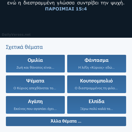
Σχετικά θέματα
Ομιλία
Φάντασμα
Ζωή και θάνατος είναι...
Η λέξη «Κύριος» εδώ...
Ψέματα
Κουτσομπολιό
Ο Κύριος απεχθάνεται τους...
Ο διεστραμμένος τη φιλονικία...
Αγάπη
Ελπίδα
Εκείνος που αγαπάει έχει...
Ξέρω πολύ καλά τα...
Άλλα θέματα ...