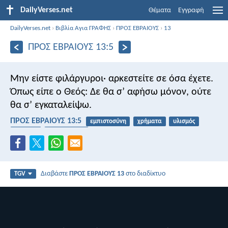
DailyVerses.net
Θέματα
Εγγραφή
DailyVerses.net
›
Βιβλία Αγια ΓΡΑΦΗΣ
›
ΠΡΟΣ ΕΒΡΑΙΟΥΣ
›
13
ΠΡΟΣ ΕΒΡΑΙΟΥΣ 13:5
Μην είστε φιλάργυροι· αρκεστείτε σε όσα έχετε.
Όπως είπε ο Θεός: Δε θα σ’ αφήσω μόνον, ούτε
θα σ’ εγκαταλείψω.
ΠΡΟΣ ΕΒΡΑΙΟΥΣ 13:5
εμπιστοσύνη
χρήματα
υλισμός
σφάλμα
ικανοποίηση
Διαβάστε
ΠΡΟΣ ΕΒΡΑΙΟΥΣ 13
στο διαδίκτυο
TGV