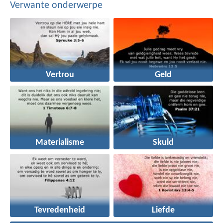
Verwante onderwerpe
Vertrou
Geld
Materialisme
Skuld
Tevredenheid
Liefde