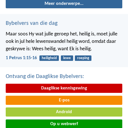
Meer onderwerpe...
Bybelvers van die dag
Maar soos Hy wat julle geroep het, heilig is, moet julle
ook in jul hele lewenswandel heilig word, omdat daar
geskrywe is: Wees heilig, want Ek is heilig.
1 Petrus 1:15-16
heiligheid
lewe
roeping
Ontvang die Daaglikse Bybelvers:
Daaglikse kennisgewing
E-pos
Android
Op u webwerf