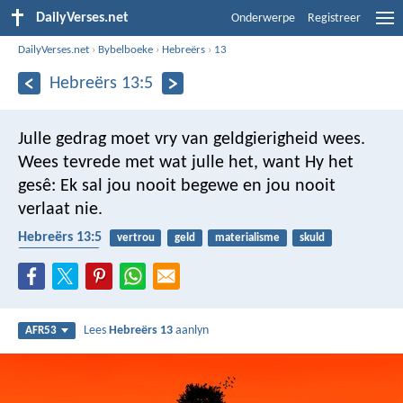
DailyVerses.net
Onderwerpe
Registreer
DailyVerses.net
›
Bybelboeke
›
Hebreërs
›
13
Hebreërs 13:5
Julle gedrag moet vry van geldgierigheid wees.
Wees tevrede met wat julle het, want Hy het
gesê: Ek sal jou nooit begewe en jou nooit
verlaat nie.
Hebreërs 13:5
vertrou
geld
materialisme
skuld
tevredenheid
Lees
Hebreërs 13
aanlyn
AFR53