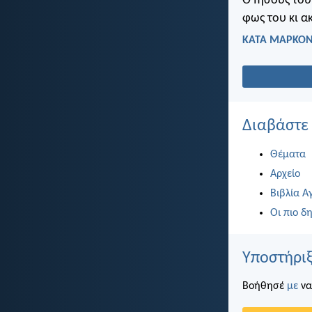
Ο Ιησούς του
φως του κι α
ΚΑΤΑ ΜΑΡΚΟΝ
Διαβάστε
Θέματα
Αρχείο
Βιβλία Α
Οι πιο δη
Υποστήριξ
Βοήθησέ
με
να