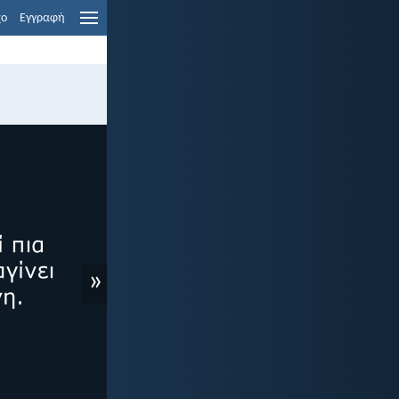
χο
Εγγραφή
»