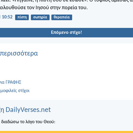
 λέει: «Πήγαινε, η πίστη σου σε έσωσε». Ο τυφλός αμέσως 
κολουθούσε τον Ιησού στην πορεία του.
 10:52
πίστη
σωτηρία
θεραπεία
Επόμενο στίχο!
 περισσότερα
για ΓΡΑΦΗΣ
μοφιλείς στίχοι
η DailyVerses.net
 διαδώσω το λόγο του Θεού: