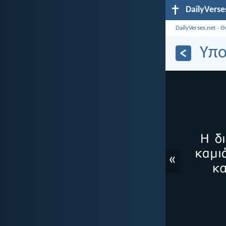
DailyVerse
DailyVerses.net
›
Θ
Υπο
«