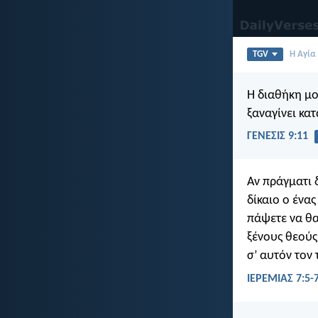
TGV
Η Αγία
Η διαθήκη μο
ξαναγίνει κα
ΓΕΝΕΣΙΣ 9:11
Αν πράγματι 
δίκαιο ο ένας
πάψετε να θα
ξένους θεούς
σ’ αυτόν τον
ΙΕΡΕΜΙΑΣ 7:5-