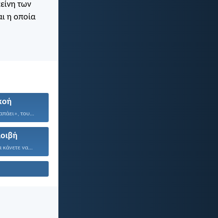
είνη των
αι η οποία
κοή
πάει», του...
οιβή
 κάνετε να...