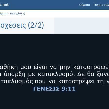
s.net
Θέματα
Τυχαίο στί
έματα
›
Υποσχέσεις
σχέσεις (2/2)