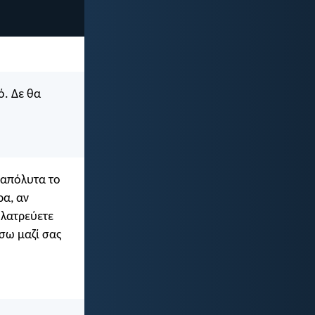
ό. Δε θα
 απόλυτα το
ρα, αν
 λατρεύετε
ήσω μαζί σας