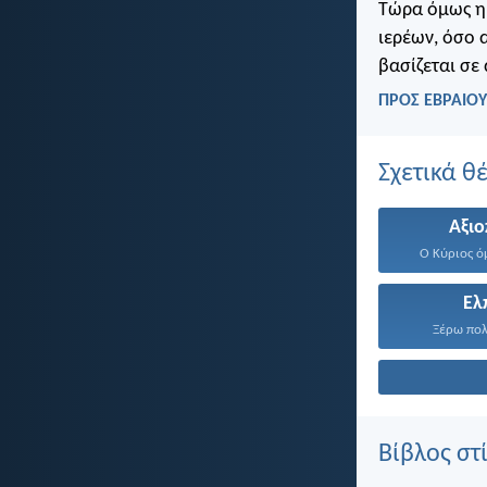
Τώρα όμως η 
ιερέων, όσο α
βασίζεται σε
ΠΡΟΣ ΕΒΡΑΙΟΥ
Σχετικά θ
Αξιο
Ο Κύριος όμ
Ελ
Ξέρω πολύ
Βίβλος στ