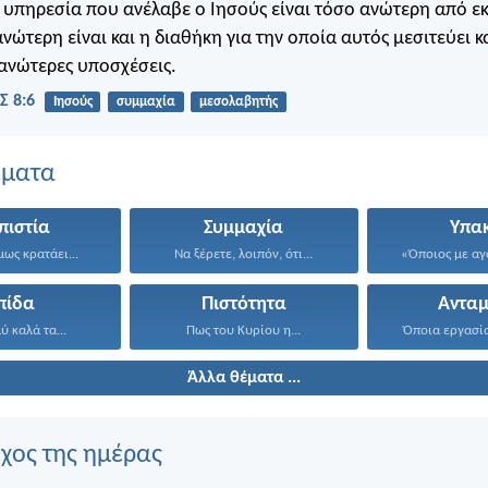
υπηρεσία που ανέλαβε ο Ιησούς είναι τόσο ανώτερη από εκ
νώτερη είναι και η διαθήκη για την οποία αυτός μεσιτεύει κ
 ανώτερες υποσχέσεις.
Σ 8:6
Ιησούς
συμμαχία
μεσολαβητής
έματα
πιστία
Συμμαχία
Υπα
ως κρατάει...
Να ξέρετε, λοιπόν, ότι...
«Όποιος με αγα
πίδα
Πιστότητα
Ανταμ
 καλά τα...
Πως του Κυρίου η...
Όποια εργασία
Άλλα θέματα ...
ίχος της ημέρας