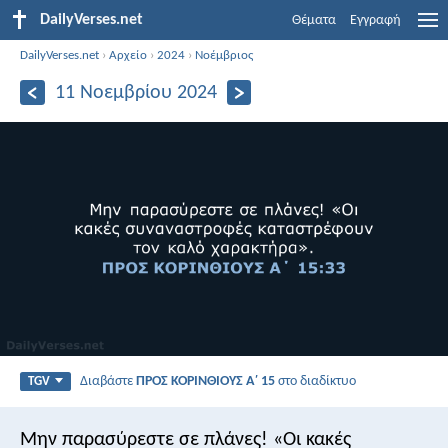
DailyVerses.net
Θέματα
Εγγραφή
DailyVerses.net
›
Αρχείο
›
2024
›
Νοέμβριος
11 Νοεμβρίου 2024
Διαβάστε
ΠΡΟΣ ΚΟΡΙΝΘΙΟΥΣ Α΄ 15
στο διαδίκτυο
TGV
Μην παρασύρεστε σε πλάνες! «Οι κακές