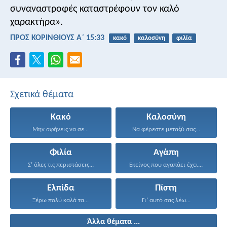
συναναστροφές καταστρέφουν τον καλό
χαρακτήρα».
ΠΡΟΣ ΚΟΡΙΝΘΙΟΥΣ Α΄ 15:33
κακό
καλοσύνη
φιλία
Σχετικά θέματα
Κακό
Καλοσύνη
Μην αφήνεις να σε...
Να φέρεστε μεταξύ σας...
Φιλία
Αγάπη
Σ’ όλες τις περιστάσεις...
Εκείνος που αγαπάει έχει...
Ελπίδα
Πίστη
Ξέρω πολύ καλά τα...
Γι’ αυτό σας λέω...
Άλλα θέματα ...