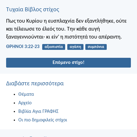
Τυχαία Βίβλος στίχος
Πως του Κυρίου η ευσπλαχνία δεν εξαντλήθηκε,
ούτε
και τέλειωσε το έλεός του.
Την κάθε αυγή
ξαναγεννιούνται·
κι είν’ η πιστότητά του απέραντη.
ΘΡΗΝΟΙ 3:22-23
αξιοπιστία
αγάπη
συμπόνια
Επόμενο στίχο!
Διαβάστε περισσότερα
Θέματα
Αρχείο
Βιβλία Αγια ΓΡΑΦΗΣ
Οι πιο δημοφιλείς στίχοι