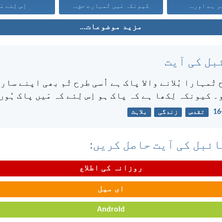
ر ہے اور...
کیونکہ مَیں تُمہارے حق...
اِس لِئے مَی
مزید موضوعات...
بل کی آیت
 تُمہارا بُلانے والا پاک ہے اُسی طرح تُم بھی اپنے سار
 کیونکہ لِکھا ہے کہ پاک ہو اِس لِئے کہ مَیں پاک ہُوں
تقدس
زندگی
بلاہٹ
ئبل کی آیت حاصل کریں:
روزانہ کی اطلاع
ای میل
Android