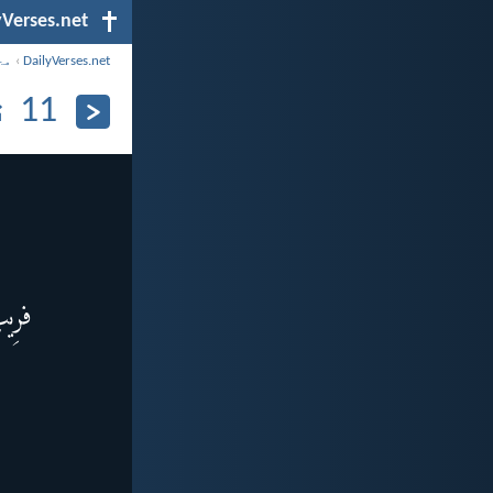
yVerses.net
DailyVerses.net
›
مح
11 نومبر، 2024