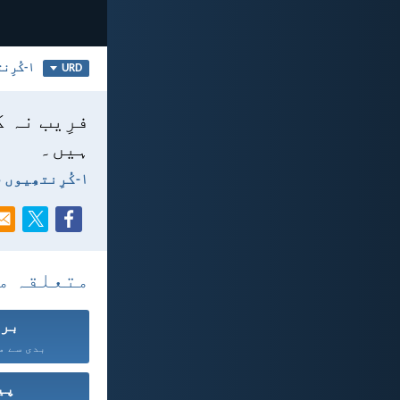
۱-کُرِنتھِیوں 15
URD
فرِیب نہ ک
ہیں۔
۱-کُرِنتھِیوں 15:‏33
متعلقہ م
برا
بدی سے مغ
پی