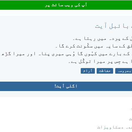
آپ کی ویب سائٹ پر
 بائبل آیت
ٰ کے پردہ میں رہتا ہے۔
لق کے سایہ میں سکُونت کرے گا۔
 کے بارے میں کہُوں گا وُہی میری پناہ اور میرا گڑھ 
 ہے جِس پر میرا توکُّل ہے۔
بھروسہ
حفاظت
آرام
اگلی آیت!
ت
دہ دستاویزات