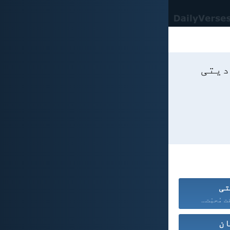
 دیتی
تی
مُحبّت...
ان