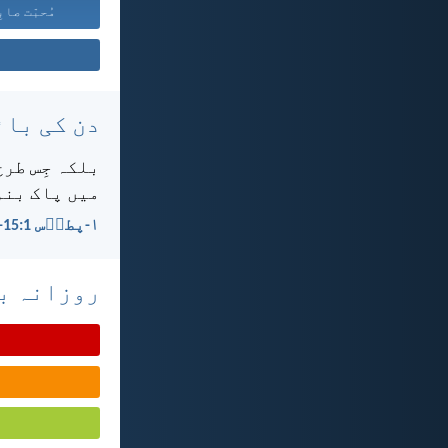
مُحبّت صابِ
دن کی بائ
بلکہ جِس طرح
میں پاک بنو۔
۱-پطرؔس 1:‏15-‏16
روزانہ با