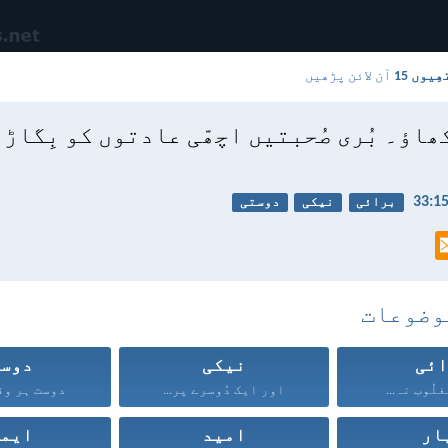
آن لائن پڑھیں
ھاؤ۔ بُری صُحبتیں اچھّی عادتوں کو بِگاڑ
برائی
نیکی
دوستی
وضوعات
ئی
نیکی
دوس
لُوب نہ...
اور ایک دُوسرے پر...
دوست ہر وقت 
ار
امید
ایم