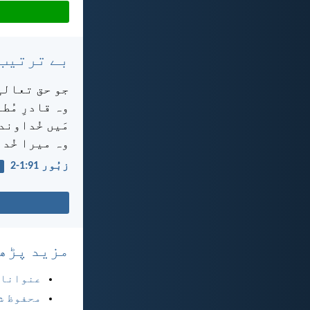
بے ترتیب
جو حق تعالی
وہ قادرِ مُط
مَیں خُداوند
وہ میرا خُدا
زبُور 91:‏1-‏2
مزید پڑھ
عنوانا
محفوظ ش