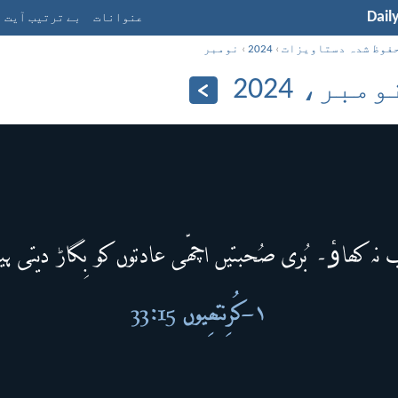
Dail
عنوانات
بے ترتیب آیت
فوظ شدہ دستاویزات
›
2024
›
نومبر