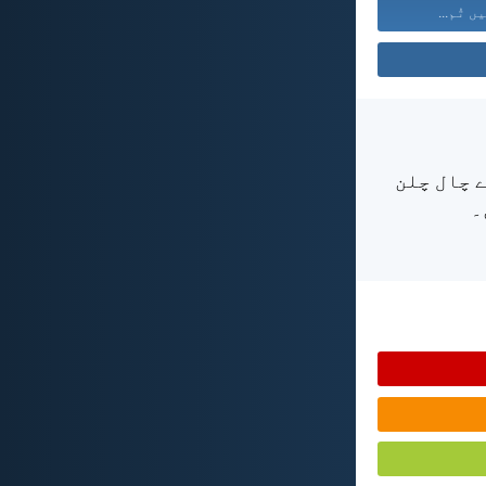
ں تُم...
ے چال چلن
۔