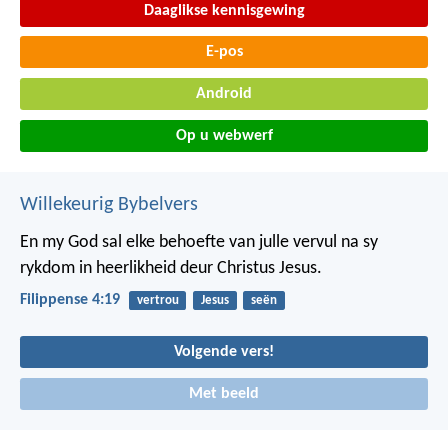
Daaglikse kennisgewing
E-pos
Android
Op u webwerf
Willekeurig Bybelvers
En my God sal elke behoefte van julle vervul na sy
rykdom in heerlikheid deur Christus Jesus.
Filippense 4:19
vertrou
Jesus
seën
Volgende vers!
Met beeld