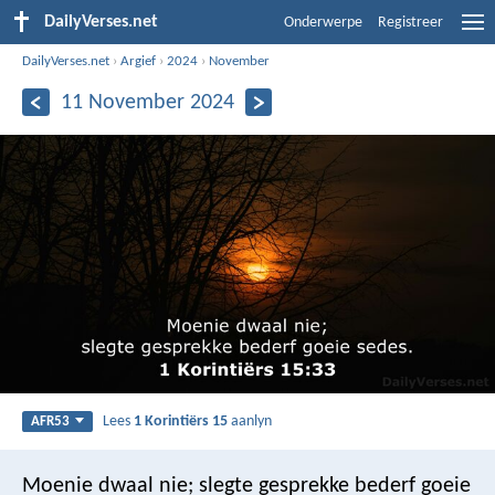
DailyVerses.net
Onderwerpe
Registreer
DailyVerses.net
›
Argief
›
2024
›
November
11 November 2024
Lees
1 Korintiërs 15
aanlyn
AFR53
Moenie dwaal nie; slegte gesprekke bederf goeie