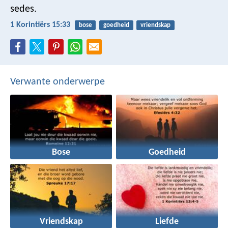
sedes.
1 Korintiërs 15:33
bose
goedheid
vriendskap
Verwante onderwerpe
Bose
Goedheid
Vriendskap
Liefde