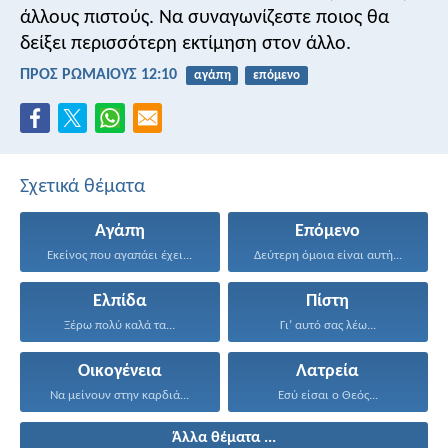
άλλους πιστούς. Να συναγωνίζεστε ποιος θα
δείξει περισσότερη εκτίμηση στον άλλο.
ΠΡΟΣ ΡΩΜΑΙΟΥΣ 12:10
αγάπη
επόμενο
Σχετικά θέματα
Αγάπη
Επόμενο
Εκείνος που αγαπάει έχει...
Δεύτερη όμοια είναι αυτή...
Ελπίδα
Πίστη
Ξέρω πολύ καλά τα...
Γι’ αυτό σας λέω...
Οικογένεια
Λατρεία
Να μείνουν στην καρδιά...
Εσύ είσαι ο Θεός...
Άλλα θέματα ...