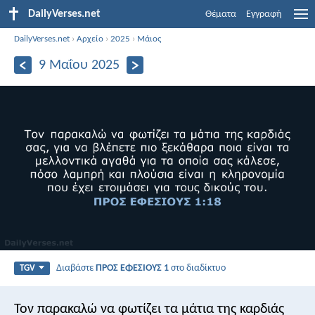
DailyVerses.net
Θέματα
Εγγραφή
DailyVerses.net
›
Αρχείο
›
2025
›
Μάιος
9 Μαΐου 2025
Διαβάστε
ΠΡΟΣ ΕΦΕΣΙΟΥΣ 1
στο διαδίκτυο
TGV
Τον παρακαλώ να φωτίζει τα μάτια της καρδιάς