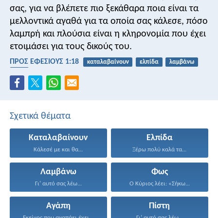
σας, για να βλέπετε πιο ξεκάθαρα ποια είναι τα
μελλοντικά αγαθά για τα οποία σας κάλεσε, πόσο
λαμπρή και πλούσια είναι η κληρονομία που έχει
ετοιμάσει για τους δικούς του.
ΠΡΟΣ ΕΦΕΣΙΟΥΣ 1:18
καταλαβαίνουν
ελπίδα
λαμβάνω
φως
Σχετικά θέματα
Καταλαβαίνουν
Ελπίδα
Κάλεσέ με και θα...
Ξέρω πολύ καλά τα...
Λαμβάνω
Φως
Γι’ αυτό σας λέω...
Ο Κύριος λέει: «Σήκω...
Αγάπη
Πίστη
Εκείνος που αγαπάει έχει...
Γι’ αυτό σας λέω...