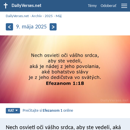
DailyVerses.net
Témy
Odoberať
DailyVerses.net
›
Archív
›
2025
›
Máj
9. mája 2025
Prečítajte si
Efezanom 1
online
KAT
Nech osvieti oči vášho srdca, aby ste vedeli, aká