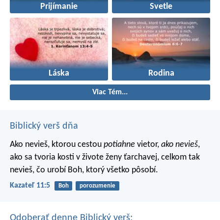
Prijímanie
Svetle
Láska
Rodina
Viac Tém...
Biblický verš dňa
Ako nevieš, ktorou cestou
potiahne
vietor,
ako nevieš
,
ako sa tvoria kosti v živote ženy ťarchavej, celkom tak
nevieš, čo urobí Boh, ktorý všetko pôsobí.
Kazateľ 11:5
Boh
porozumenie
Odoberať denne Biblický verš: