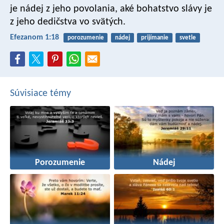
je nádej z jeho povolania, aké bohatstvo slávy je
z jeho dedičstva vo svätých.
Efezanom 1:18
porozumenie
nádej
prijímanie
svetle
Súvisiace témy
Porozumenie
Nádej