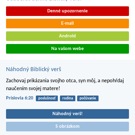
Denné upozornenie
E-mail
Android
Na vašom webe
Náhodný Biblický verš
Zachovaj prikázania svojho otca, syn môj,
a nepohŕdaj
naučením svojej matere!
Príslovia 6:20
poslušnosť
rodina
počúvanie
Náhodný verš!
S obrázkom