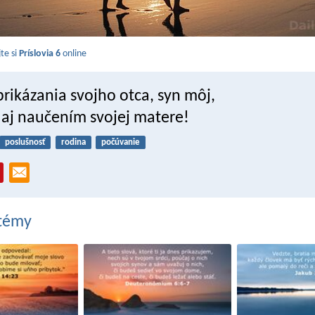
jte si
Príslovia 6
online
rikázania svojho otca, syn môj,
aj naučením svojej matere!
poslušnosť
rodina
počúvanie
 témy