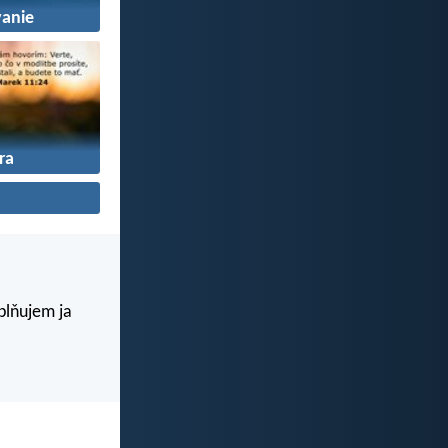
anie
ra
aplňujem ja