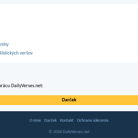
knihy
iblických veršov
rácu DailyVerses.net:
Darček
O mne
Darček
Kontakt
Ochrana súkromia
© 2026 DailyVerses.net