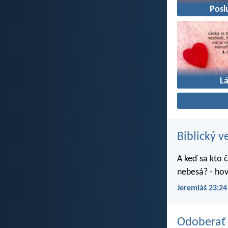
Posl
L
Biblický v
A keď sa kto č
nebesá? - hov
Jeremiáš 23:24
Odoberať 