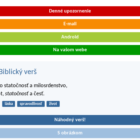
Denné upozornenie
E-mail
Android
Na vašom webe
iblický verš
e o statočnosť a milosrdenstvo,
ot,
statočnosť
a česť.
láska
spravodlivosť
život
Náhodný verš!
S obrázkom