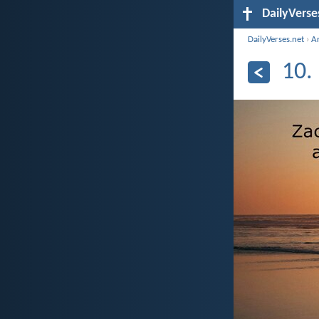
DailyVerse
DailyVerses.net
›
A
10.