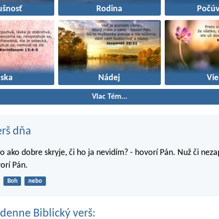
ušnosť
Rodina
Počúv
áska
Nádej
Vie
Viac Tém...
erš dňa
o ako dobre skryje, či ho ja nevidím? - hovorí Pán. Nuž či nez
orí Pán.
Boh
nebo
denne Biblický verš: