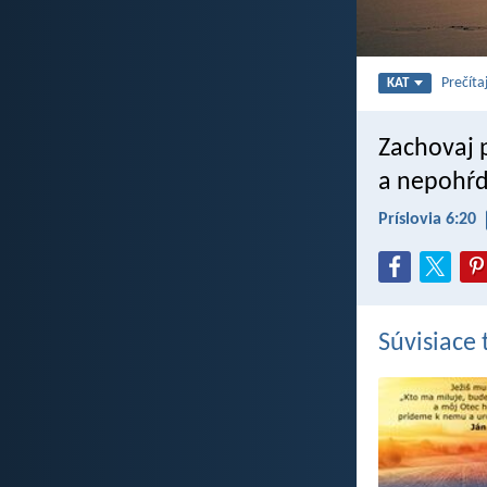
Prečíta
KAT
Zachovaj p
a nepohŕd
Príslovia 6:20
Súvisiace