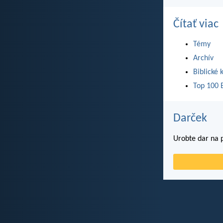
Čítať viac
Témy
Archív
Biblické 
Top 100 B
Darček
Urobte dar na p