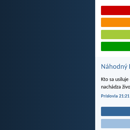
Náhodný B
Kto sa usiluj
nachádza živ
Príslovia 21:21