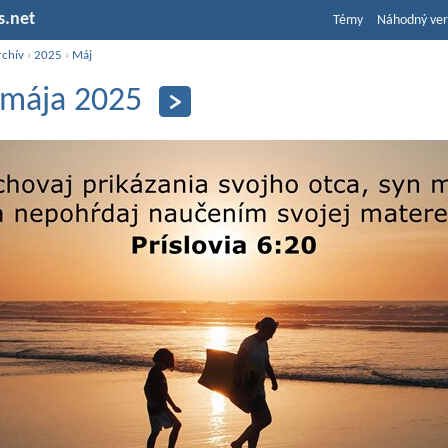
s.net
Témy
Náhodný ver
rchív
›
2025
›
Máj
 mája 2025