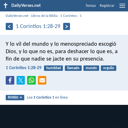
DailyVerses.net
Temas
Registrar
DailyVerses.net
›
Libros de la Biblia
›
1 Corintios
›
1
1 Corintios 1:28-29
Y lo vil del mundo y lo menospreciado escogió
Dios, y lo que no es, para deshacer lo que es, a
fin de que nadie se jacte en su presencia.
1 Corintios 1:28-29
humildad
llamado
mundo
orgullo
Lea
1 Corintios 1
en línea
RVR60